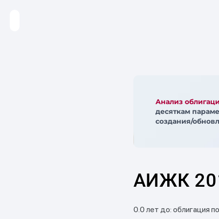
Анализ облигац
десяткам параме
создания/обновл
АИЖК 20
0.0 лет до: облигация п