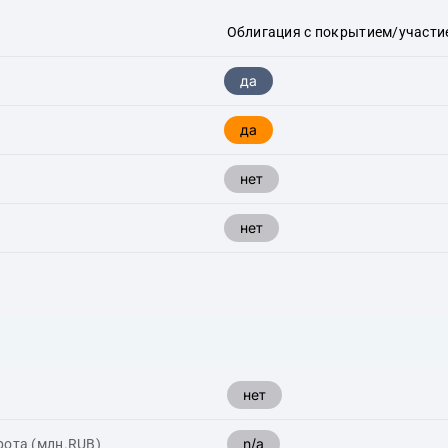
Облигация с покрытием/участие
да
да
нет
нет
нет
n/a
рота (млн.RUB)