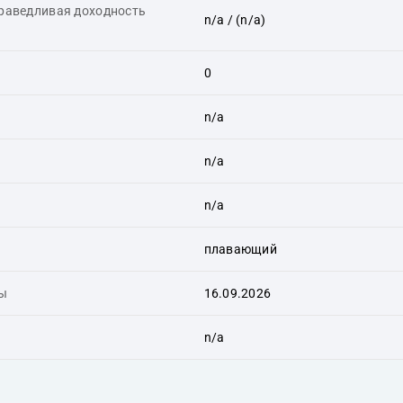
праведливая доходность
n/a
/ (n/a)
0
n/a
n/a
n/a
плавающий
ты
16.09.2026
n/a