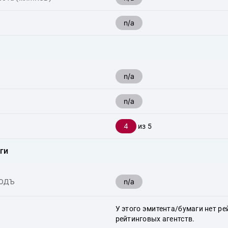
n/a
n/a
n/a
4
из 5
ги
n/a
ХОДЪ
У этого эмитента/бумаги нет ре
рейтинговых агентств.