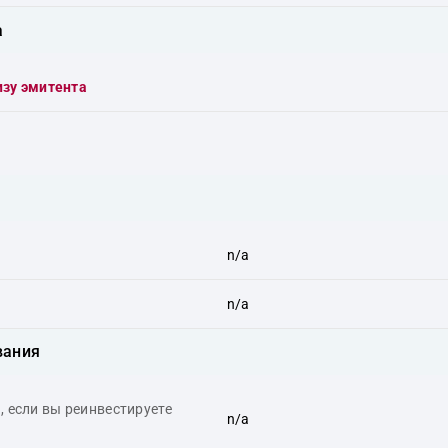
а
изу эмитента
n/a
n/a
вания
 если вы реинвестируете
n/a