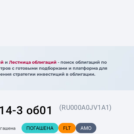
ий
и
Лестница облигаций
- поиск облигаций по
тров с готовыми подборками и платформа для
ения стратегии инвестиций в облигации.
14-3 об01
(RU000A0JV1A1)
ПОГАШЕНА
FLT
AMO
огашена