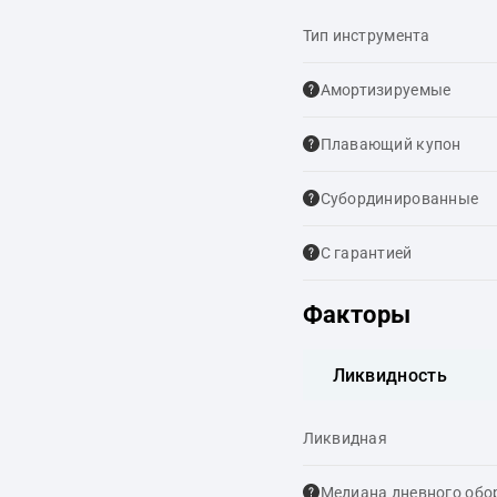
Тип инструмента
Амортизируемые
Плавающий купон
Cубординированные
С гарантией
Факторы
Ликвидность
Ликвидная
Медиана дневного обо