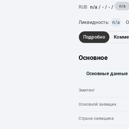
n/a
RUB
n/a
/
-
/
-
/
Ликвидность:
n/a
О
Подробно
Комме
Основное
Основные данные
Эмитент
Основной заемщик
Страна заемщика