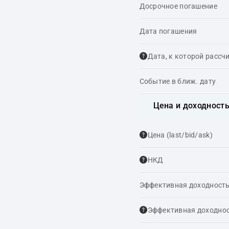
Досрочное погашение
Дата погашения
Дата, к которой рассч
Событие в ближ. дату
Цена и доходност
Цена (last/bid/ask)
НКД
Эффективная доходность
Эффективная доходнос