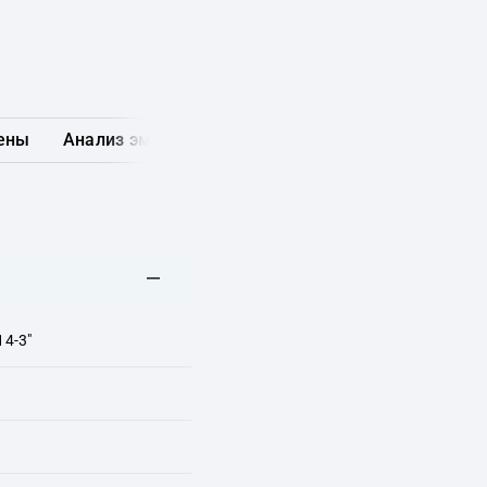
ены
Анализ эмитента
Карта рынка
Другие обл
4-3"