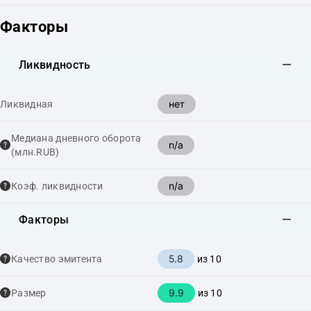
Факторы
Ликвидность
нет
Ликвидная
Медиана дневного оборота
n/a
(млн.RUB)
n/a
Коэф. ликвидности
Факторы
5.8
Качество эмитента
из 10
9.9
Размер
из 10