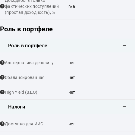
Доходность только
фактических поступлений
n/a
(простая доходность), %
Роль в портфеле
Роль в портфеле
Альтернатива депозиту
нет
Сбалансированная
нет
High Yield (ВДО)
нет
Налоги
Доступно для ИИС
нет