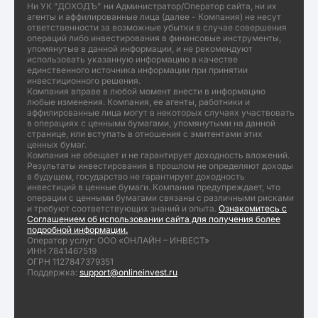
Ни УК "ДОХОДЪ" ни Администратор/Оператор сайта, ни их
агенты и аффилированные лица (далее - Компания) не несут
ответственности за возможные убытки в случае совершения
операций либо инвестирования в финансовые инструменты,
упомянутые в данной информации, и не рекомендуют
использовать указанную информацию в качестве
единственного источника информации при принятии
инвестиционного решения.
Компания вправе в любой момент внести в информацию
любые изменения. Компания, ее агенты, работники и
аффилированные лица могут в некоторых случаях участвовать
в операциях с ценными бумагами, упомянутыми на данной
странице, или вступать в отношения с эмитентами этих
ценных бумаг.
Компания не обещает и не гарантирует доходность вложений.
Результаты инвестирования в прошлом не определяют доходы
в будущем, государство не гарантирует доходность
инвестиций в ценные бумаги. Компания предупреждает, что
операции с ценными бумагами связаны с различными рисками
и требуют соответствующих знаний и опыта.
Ознакомитесь с
Соглашением об использовании сайта для получения более
подробной информации.
Оператор услуг: ООО «ОНЛАЙН – ИНВЕСТ»
ИНН 7841467519
ОГРН 1127847379351
Поддержка:
support@onlineinvest.ru