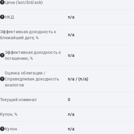
Цена (last/bid/ask)
НКД
n/a
Эффективная доходность к
n/a
ближайшей дате, %
Эффективная доходность к
n/a
погашению, %
Оценка облигации /
Справедливая доходность
n/a
/ (n/a)
аналогов
Текущий номинал
0
Купон, %
n/a
Купон
n/a