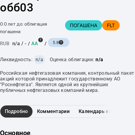
обб03
0.0 лет до: облигация
ПОГАШЕНА
FLT
погашена
5.8
RUB
n/a
/
-
/
AA
/
Ликвидность:
n/a
Оценка облигации:
n/a
Российская нефтегазовая компания, контрольный пакет
акций которой принадлежит государственному АО
"Роснефтегаз". Является одной из крупнейших
публичных нефтегазовых компаний мира.
Подробно
Комментарии
Календарь выплат
Основное