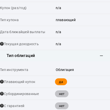
Купон (раз/год)
n/a
Тип купона
плавающий
Дата ближайшей выплаты
n/a
Текущая доходность
n/a
Тип облигаций
Тип инструмента
Облигация
да
Плавающий купон
нет
Cубординированные
нет
С гарантией