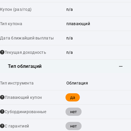
Купон (раз/год)
n/a
Тип купона
плавающий
Дата ближайшей выплаты
n/a
Текущая доходность
n/a
Тип облигаций
Тип инструмента
Облигация
да
Плавающий купон
нет
Cубординированные
нет
С гарантией