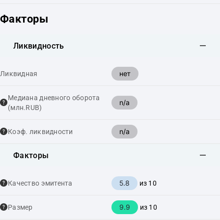
Факторы
Ликвидность
нет
Ликвидная
Медиана дневного оборота
n/a
(млн.RUB)
n/a
Коэф. ликвидности
Факторы
5.8
Качество эмитента
из 10
9.9
Размер
из 10