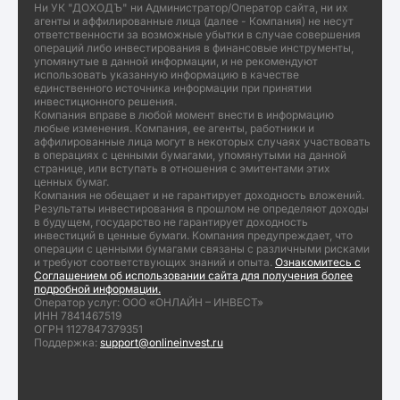
Ни УК "ДОХОДЪ" ни Администратор/Оператор сайта, ни их
агенты и аффилированные лица (далее - Компания) не несут
ответственности за возможные убытки в случае совершения
операций либо инвестирования в финансовые инструменты,
упомянутые в данной информации, и не рекомендуют
использовать указанную информацию в качестве
единственного источника информации при принятии
инвестиционного решения.
Компания вправе в любой момент внести в информацию
любые изменения. Компания, ее агенты, работники и
аффилированные лица могут в некоторых случаях участвовать
в операциях с ценными бумагами, упомянутыми на данной
странице, или вступать в отношения с эмитентами этих
ценных бумаг.
Компания не обещает и не гарантирует доходность вложений.
Результаты инвестирования в прошлом не определяют доходы
в будущем, государство не гарантирует доходность
инвестиций в ценные бумаги. Компания предупреждает, что
операции с ценными бумагами связаны с различными рисками
и требуют соответствующих знаний и опыта.
Ознакомитесь с
Соглашением об использовании сайта для получения более
подробной информации.
Оператор услуг: ООО «ОНЛАЙН – ИНВЕСТ»
ИНН 7841467519
ОГРН 1127847379351
Поддержка:
support@onlineinvest.ru