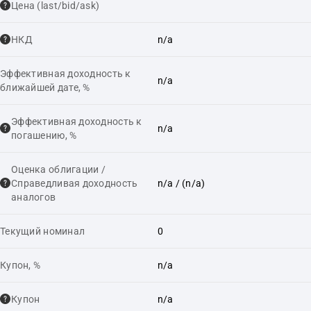
Цена (last/bid/ask)
НКД
n/a
Эффективная доходность к
n/a
ближайшей дате, %
Эффективная доходность к
n/a
погашению, %
Оценка облигации /
Справедливая доходность
n/a
/ (n/a)
аналогов
Текущий номинал
0
Купон, %
n/a
Купон
n/a