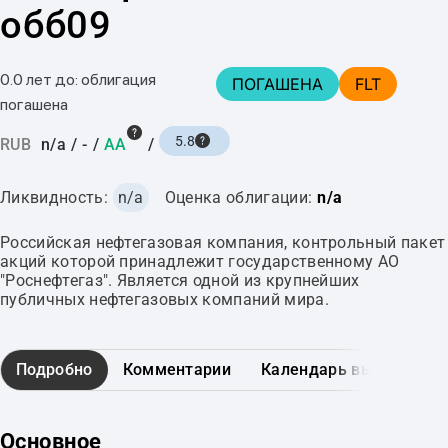
обб09
0.0 лет до: облигация
ПОГАШЕНА
FLT
погашена
5.8
RUB
n/a
/
-
/
AA
/
Ликвидность:
n/a
Оценка облигации:
n/a
Российская нефтегазовая компания, контрольный пакет
акций которой принадлежит государственному АО
"Роснефтегаз". Является одной из крупнейших
публичных нефтегазовых компаний мира.
Подробно
Комментарии
Календарь выплат
Основное