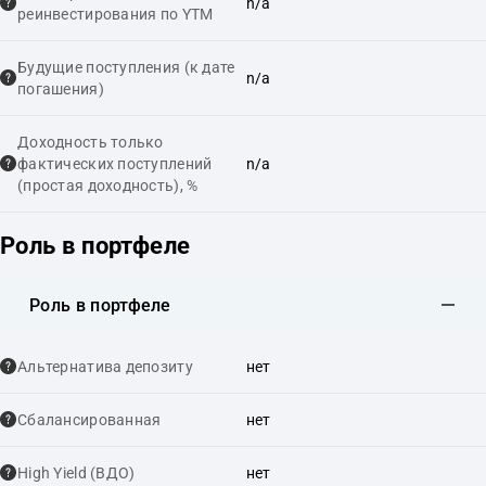
n/a
реинвестирования по YTM
Будущие поступления (к дате
n/a
погашения)
Доходность только
фактических поступлений
n/a
(простая доходность), %
Роль в портфеле
Роль в портфеле
Альтернатива депозиту
нет
Сбалансированная
нет
High Yield (ВДО)
нет