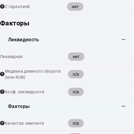
нет
С гарантией
Факторы
Ликвидность
нет
Ликвидная
Медиана дневного оборота
n/a
(млн.RUB)
n/a
Коэф. ликвидности
Факторы
n/a
Качество эмитента