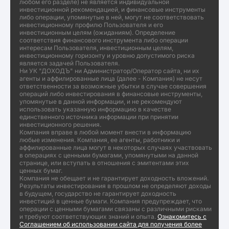
любом его разделе) не является индивидуальной
инвестиционной рекомендацией, и финансовые инструменты
либо операции, упомянутые в ней, могут не соответствовать
инвестиционному профилю Пользователя и его
инвестиционным целям (ожиданиям). Определение
соответствия финансового инструмента либо операции
интересам Пользователя, инвестиционным целям,
инвестиционному горизонту и уровню допустимого риска
является задачей Пользователя.
Ни УК "ДОХОДЪ" ни Администратор/Оператор сайта, ни их
агенты и аффилированные лица (далее - Компания) не несут
ответственности за возможные убытки в случае совершения
операций либо инвестирования в финансовые инструменты,
упомянутые в данной информации, и не рекомендуют
использовать указанную информацию в качестве
единственного источника информации при принятии
инвестиционного решения.
Компания вправе в любой момент внести в информацию
любые изменения. Компания, ее агенты, работники и
аффилированные лица могут в некоторых случаях участвовать
в операциях с ценными бумагами, упомянутыми на данной
странице, или вступать в отношения с эмитентами этих
ценных бумаг.
Компания не обещает и не гарантирует доходность вложений.
Результаты инвестирования в прошлом не определяют доходы
в будущем, государство не гарантирует доходность
инвестиций в ценные бумаги. Компания предупреждает, что
операции с ценными бумагами связаны с различными рисками
и требуют соответствующих знаний и опыта.
Ознакомитесь с
Соглашением об использовании сайта для получения более