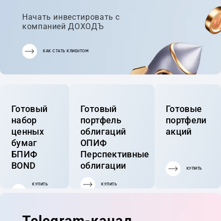
Начать инвестировать с
компанией ДОХОДЪ
КАК СТАТЬ КЛИЕНТОМ
Готовый
Готовый
Готовые
набор
портфель
портфели
ценных
облигаций
акций
бумаг
ОПИФ
БПИФ
Перспективные
BOND
облигации
КУПИТЬ
КУПИТЬ
КУПИТЬ
ГОТОВЫЙ
ПОРТФЕЛЬ
Telegram-канал