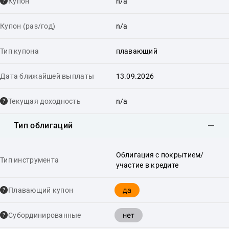
Купон
n/a
Купон (раз/год)
n/a
Тип купона
плавающий
Дата ближайшей выплаты
13.09.2026
Текущая доходность
n/a
Тип облигаций
Облигация с покрытием/
Тип инструмента
участие в кредите
да
Плавающий купон
нет
Cубординированные