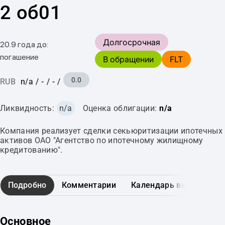
2 об01
Долгосрочная
20.9 года до:
погашение
В обращении
FLT
0.0
RUB
n/a
/
-
/
-
/
Ликвидность:
n/a
Оценка облигации:
n/a
Компания реализует сделки секьюритизации ипотечных
активов ОАО "Агентство по ипотечному жилищному
кредитованию".
Подробно
Комментарии
Календарь выплат
Основное