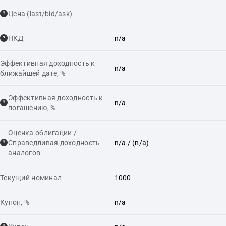
Цена (last/bid/ask)
НКД
n/a
Эффективная доходность к
n/a
ближайшей дате, %
Эффективная доходность к
n/a
погашению, %
Оценка облигации /
Справедливая доходность
n/a
/ (n/a)
аналогов
Текущий номинал
1000
Купон, %
n/a