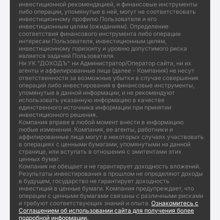
инвестиционной рекомендацией, и финансовые инструменты
либо операции, упомянутые в ней, могут не соответствовать
инвестиционному профилю Пользователя и его
инвестиционным целям (ожиданиям). Определение
соответствия финансового инструмента либо операции
интересам Пользователя, инвестиционным целям,
инвестиционному горизонту и уровню допустимого риска
является задачей Пользователя.
Ни УК "ДОХОДЪ" ни Администратор/Оператор сайта, ни их
агенты и аффилированные лица (далее - Компания) не несут
ответственности за возможные убытки в случае совершения
операций либо инвестирования в финансовые инструменты,
упомянутые в данной информации, и не рекомендуют
использовать указанную информацию в качестве
единственного источника информации при принятии
инвестиционного решения.
Компания вправе в любой момент внести в информацию
любые изменения. Компания, ее агенты, работники и
аффилированные лица могут в некоторых случаях участвовать
в операциях с ценными бумагами, упомянутыми на данной
странице, или вступать в отношения с эмитентами этих
ценных бумаг.
Компания не обещает и не гарантирует доходность вложений.
Результаты инвестирования в прошлом не определяют доходы
в будущем, государство не гарантирует доходность
инвестиций в ценные бумаги. Компания предупреждает, что
операции с ценными бумагами связаны с различными рисками
и требуют соответствующих знаний и опыта.
Ознакомитесь с
Соглашением об использовании сайта для получения более
подробной информации.