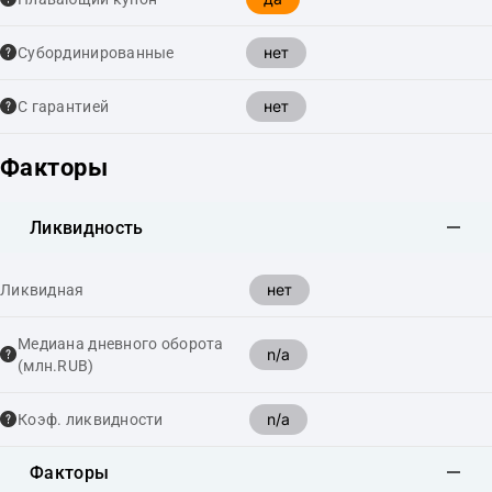
нет
Cубординированные
нет
С гарантией
Факторы
Ликвидность
нет
Ликвидная
Медиана дневного оборота
n/a
(млн.RUB)
n/a
Коэф. ликвидности
Факторы