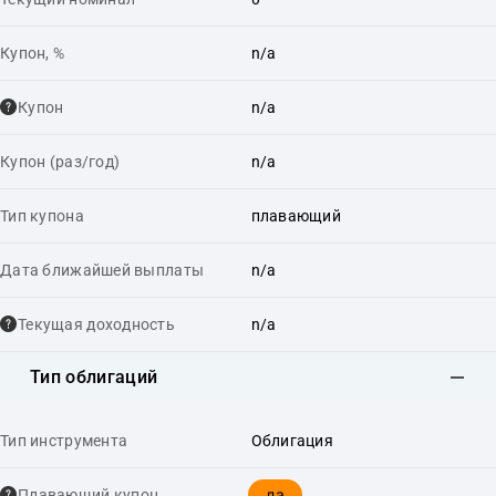
Купон, %
n/a
Купон
n/a
Купон (раз/год)
n/a
Тип купона
плавающий
Дата ближайшей выплаты
n/a
Текущая доходность
n/a
Тип облигаций
Тип инструмента
Облигация
да
Плавающий купон