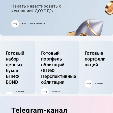
Начать инвестировать с
компанией ДОХОДЪ
КАК СТАТЬ КЛИЕНТОМ
Готовый
Готовый
Готовые
набор
портфель
портфели
ценных
облигаций
акций
бумаг
ОПИФ
БПИФ
Перспективные
BOND
облигации
КУПИТЬ
КУПИТЬ
КУПИТЬ
ГОТОВЫЙ
ПОРТФЕЛЬ
Telegram-канал