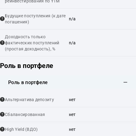
реинвестирования по YTM
Будущие поступления (к дате
n/a
погашения)
Доходность только
фактических поступлений
n/a
(простая доходность), %
Роль в портфеле
Роль в портфеле
Альтернатива депозиту
нет
Сбалансированная
нет
High Yield (ВДО)
нет