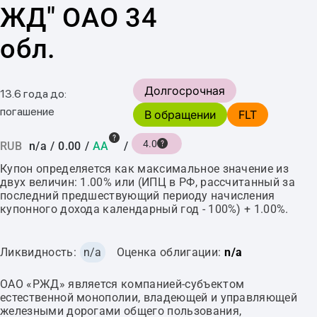
ЖД" ОАО 34
обл.
Долгосрочная
13.6 года до:
погашение
В обращении
FLT
4.0
RUB
n/a
/
0.00
/
AA
/
Купон определяется как максимальное значение из
двух величин: 1.00% или (ИПЦ в РФ, рассчитанный за
последний предшествующий периоду начисления
купонного дохода календарный год - 100%) + 1.00%.
Ликвидность:
n/a
Оценка облигации:
n/a
ОАО «РЖД» является компанией-субъектом
естественной монополии, владеющей и управляющей
железными дорогами общего пользования,