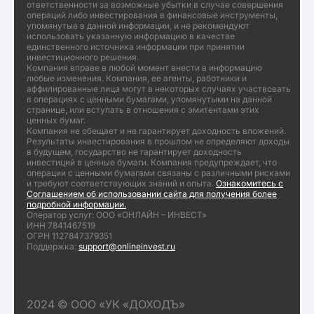
ответственности за возможные убытки в случае совершения
операций либо инвестирования в финансовые инструменты,
упомянутые в данной информации, и не рекомендуют
использовать указанную информацию в качестве
единственного источника информации при принятии
инвестиционного решения.
Компания вправе в любой момент внести в информацию
любые изменения. Компания, ее агенты, работники и
аффилированные лица могут в некоторых случаях участвовать
в операциях с ценными бумагами, упомянутыми на данной
странице, или вступать в отношения с эмитентами этих
ценных бумаг.
Компания не обещает и не гарантирует доходность вложений.
Результаты инвестирования в прошлом не определяют доходы
в будущем, государство не гарантирует доходность
инвестиций в ценные бумаги. Компания предупреждает, что
операции с ценными бумагами связаны с различными рисками
и требуют соответствующих знаний и опыта.
Ознакомитесь с
Соглашением об использовании сайта для получения более
подробной информации.
Оператор услуг: ООО «ОНЛАЙН – ИНВЕСТ»
ИНН 7841467519
ОГРН 1127847379351
Поддержка:
support@onlineinvest.ru
2024 © ООО «УК «ДОХОДЪ»