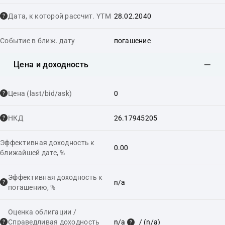
Дата, к которой рассчит. YTM
28.02.2040
Событие в ближ. дату
погашение
Цена и доходность
Цена (last/bid/ask)
0
НКД
26.17945205
Эффективная доходность к
0.00
ближайшей дате, %
Эффективная доходность к
n/a
погашению, %
Оценка облигации /
Справедливая доходность
n/a
/ (n/a)