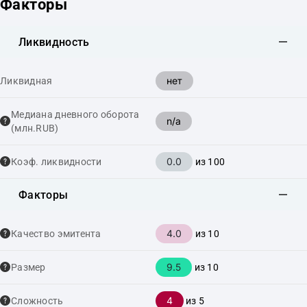
Факторы
Ликвидность
нет
Ликвидная
Медиана дневного оборота
n/a
(млн.RUB)
0.0
Коэф. ликвидности
из 100
Факторы
4.0
Качество эмитента
из 10
9.5
Размер
из 10
4
Сложность
из 5