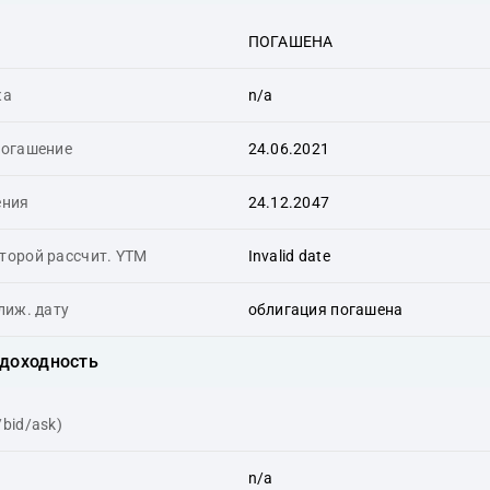
ПОГАШЕНА
ка
n/a
погашение
24.06.2021
ения
24.12.2047
оторой рассчит. YTM
Invalid date
лиж. дату
облигация погашена
 доходность
/bid/ask)
n/a