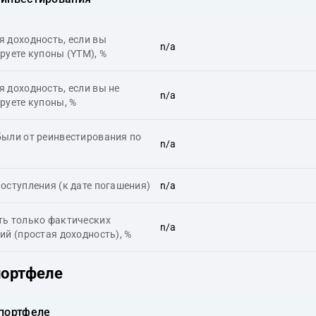
 доходность, если вы
n/a
руете купоны (YTM), %
 доходность, если вы не
n/a
руете купоны, %
ыли от реинвестирования по
n/a
оступления (к дате погашения)
n/a
ть только фактических
n/a
ий (простая доходность), %
портфеле
 портфеле