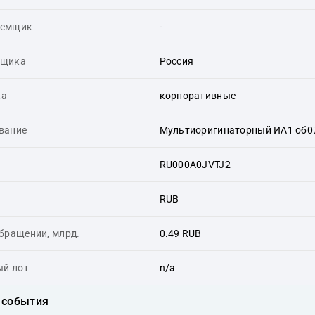
аемщик
-
мщика
Россия
ка
корпоративные
вание
Мультиоригинаторный ИА1 об0
RU000A0JVTJ2
RUB
бращении, млрд.
0.49 RUB
й лот
n/a
 события