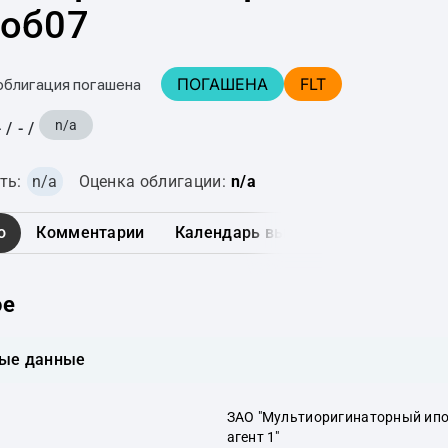
 об07
ПОГАШЕНА
FLT
 облигация погашена
n/a
-
/
-
/
ть:
n/a
Оценка облигации:
n/a
о
Комментарии
Календарь выплат
График
ое
ые данные
ЗАО "Мультиоригинаторный ип
агент 1"