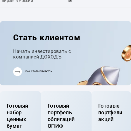
 бирже в России
нет
Стать клиентом
Начать инвестировать с
компанией ДОХОДЪ
КАК СТАТЬ КЛИЕНТОМ
Готовый
Готовый
Готовые
набор
портфель
портфели
ценных
облигаций
акций
бумаг
ОПИФ