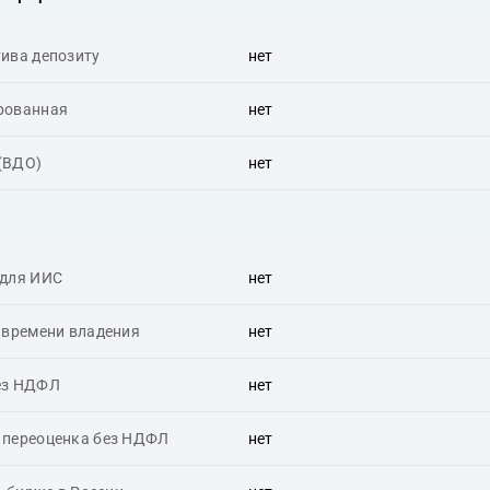
ива депозиту
нет
рованная
нет
 (ВДО)
нет
 для ИИС
нет
 времени владения
нет
ез НДФЛ
нет
 переоценка без НДФЛ
нет