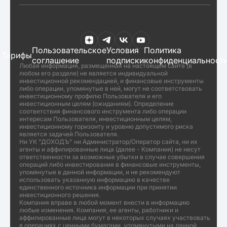
Пользовательское
Условия
Политика
Тарифы
соглашение
подписки
конфиденциальност
Любая информация, размещенная на настоящем сайте (в
любом его разделе) не является индивидуальной
инвестиционной рекомендацией, и финансовые инструменты
либо операции, упомянутые в ней, могут не соответствовать
инвестиционному профилю Пользователя и его
инвестиционным целям (ожиданиям). Определение
соответствия финансового инструмента либо операции
интересам Пользователя, инвестиционным целям,
инвестиционному горизонту и уровню допустимого риска
является задачей Пользователя.
Ни УК "ДОХОДЪ" ни Администратор/Оператор сайта, ни их
агенты и аффилированные лица (далее - Компания) не несут
ответственности за возможные убытки в случае совершения
операций либо инвестирования в финансовые инструменты,
упомянутые в данной информации, и не рекомендуют
использовать указанную информацию в качестве
единственного источника информации при принятии
инвестиционного решения.
Компания вправе в любой момент внести в информацию
любые изменения. Компания, ее агенты, работники и
аффилированные лица могут в некоторых случаях участвовать
в операциях с ценными бумагами, упомянутыми на данной