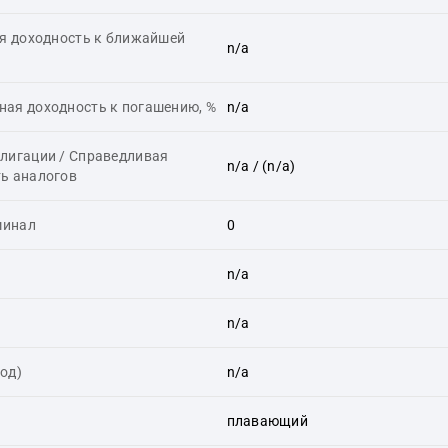
я доходность к ближайшей
n/a
ая доходность к погашению, %
n/a
лигации / Справедливая
n/a
/ (n/a)
ь аналогов
минал
0
n/a
n/a
год)
n/a
плавающий