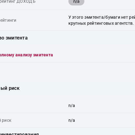
n/a
 рейтинг ДОХОДЪ
У этого эмитента/бумаги нет ре
ейтинги
крупных рейтинговых агентств.
во эмитента
олному анализу эмитента
ый риск
n/a
 риск
n/a
еинвестирования