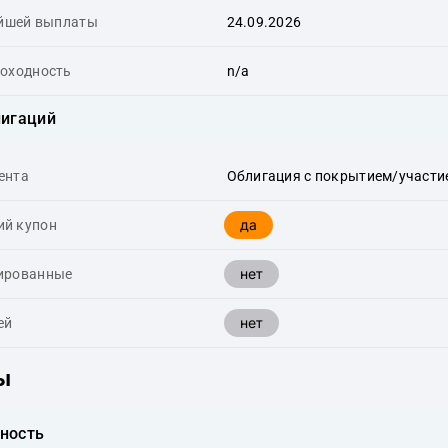
йшей выплаты
24.09.2026
доходность
n/a
лигаций
ента
Облигация с покрытием/участие
да
й купон
нет
ированные
нет
ей
ы
ность