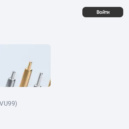
Войти
VU99)