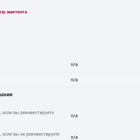
изу эмитента
n/a
n/a
вания
 если вы реинвестируете
n/a
 если вы не реинвестируете
n/a