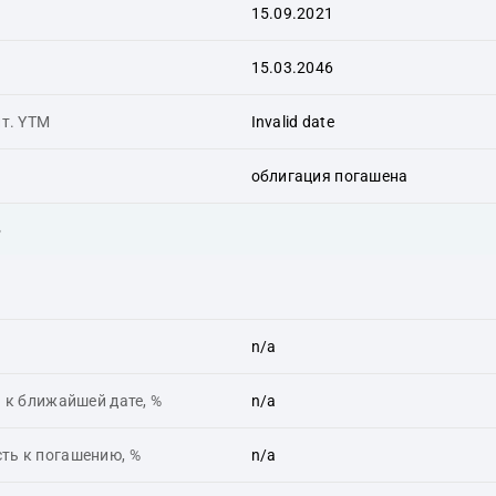
15.09.2021
15.03.2046
ит. YTM
Invalid date
облигация погашена
ь
n/a
 к ближайшей дате, %
n/a
ть к погашению, %
n/a