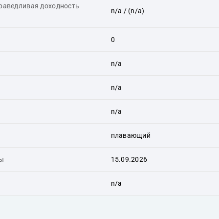
праведливая доходность
n/a
/ (n/a)
0
n/a
n/a
n/a
плавающий
ты
15.09.2026
n/a