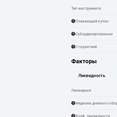
Тип инструмента
Плавающий купон
Cубординированные
С гарантией
Факторы
Ликвидность
Ликвидная
Медиана дневного обо
Коэф. ликвидности