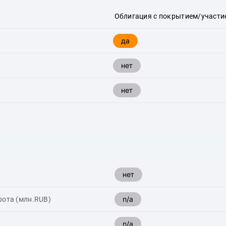
Облигация с покрытием/участие
да
нет
нет
нет
n/a
рота (млн.RUB)
n/a