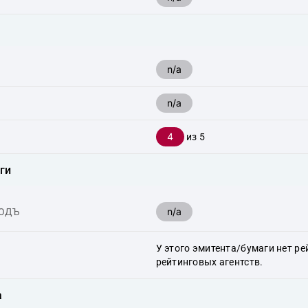
n/a
n/a
4
из 5
ги
n/a
ХОДЪ
У этого эмитента/бумаги нет ре
рейтинговых агентств.
а