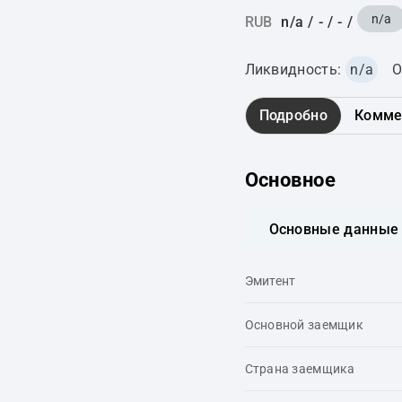
n/a
RUB
n/a
/
-
/
-
/
Ликвидность:
n/a
О
Подробно
Комме
Основное
Основные данные
Эмитент
Основной заемщик
Страна заемщика