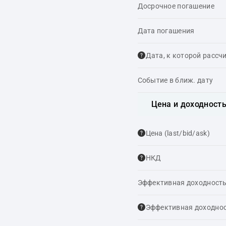
Досрочное погашение
Дата погашения
Дата, к которой рассч
Событие в ближ. дату
Цена и доходност
Цена (last/bid/ask)
НКД
Эффективная доходность
Эффективная доходнос