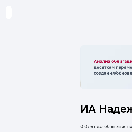
Анализ облигац
десяткам параме
создания/обновл
ИА Наде
0.0 лет до: облигация п