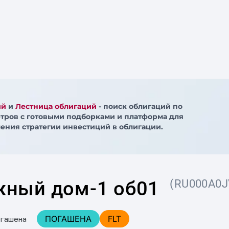
ий
и
Лестница облигаций
- поиск облигаций по
тров с готовыми подборками и платформа для
ения стратегии инвестиций в облигации.
жный дом-1 об01
(RU000A0J
ПОГАШЕНА
FLT
огашена