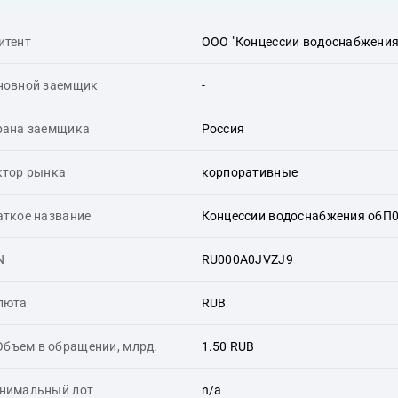
итент
ООО "Концессии водоснабжения
новной заемщик
-
рана заемщика
Россия
ктор рынка
корпоративные
аткое название
Концессии водоснабжения обП
N
RU000A0JVZJ9
люта
RUB
Объем в обращении, млрд.
1.50 RUB
нимальный лот
n/a