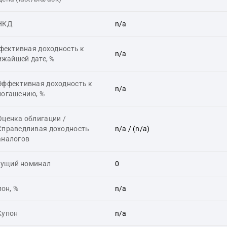
НКД
n/a
фективная доходность к
n/a
ижайшей дате, %
Эффективная доходность к
n/a
погашению, %
Оценка облигации /
Справедливая доходность
n/a
/ (n/a)
аналогов
кущий номинал
0
он, %
n/a
Купон
n/a