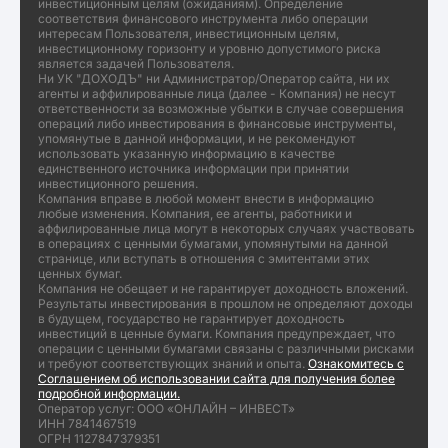
инвестиционным целям (ожиданиям). Определение
соответствия финансового инструмента либо операции
интересам Пользователя, инвестиционным целям,
инвестиционному горизонту и уровню допустимого риска
является задачей Пользователя.
Ни УК "ДОХОДЪ" ни Администратор/Оператор сайта, ни их
агенты и аффилированные лица (далее - Компания) не несут
ответственности за возможные убытки в случае совершения
операций либо инвестирования в финансовые инструменты,
упомянутые в данной информации, и не рекомендуют
использовать указанную информацию в качестве
единственного источника информации при принятии
инвестиционного решения.
Компания вправе в любой момент внести в информацию
любые изменения. Компания, ее агенты, работники и
аффилированные лица могут в некоторых случаях участвовать
в операциях с ценными бумагами, упомянутыми на данной
странице, или вступать в отношения с эмитентами этих
ценных бумаг.
Компания не обещает и не гарантирует доходность вложений.
Результаты инвестирования в прошлом не определяют доходы
в будущем, государство не гарантирует доходность
инвестиций в ценные бумаги. Компания предупреждает, что
операции с ценными бумагами связаны с различными рисками
и требуют соответствующих знаний и опыта.
Ознакомитесь с
Соглашением об использовании сайта для получения более
подробной информации.
Оператор услуг: ООО «ОНЛАЙН – ИНВЕСТ»
ИНН 7841467519
ОГРН 1127847379351