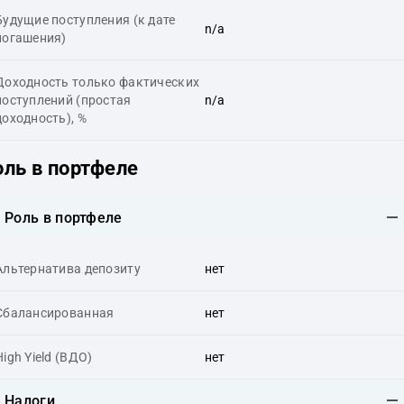
Будущие поступления (к дате
n/a
погашения)
Доходность только фактических
поступлений (простая
n/a
доходность), %
оль в портфеле
Роль в портфеле
Альтернатива депозиту
нет
Сбалансированная
нет
High Yield (ВДО)
нет
Налоги