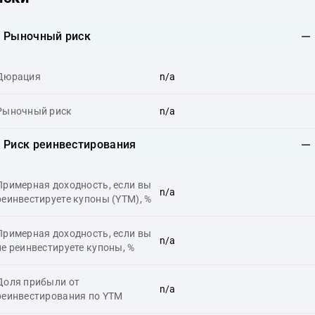
Рыночный риск
Дюрация
n/a
Рыночный риск
n/a
Риск реинвестирования
Примерная доходность, если вы
n/a
реинвестируете купоны (YTM), %
Примерная доходность, если вы
n/a
не реинвестируете купоны, %
Доля прибыли от
n/a
реинвестирования по YTM