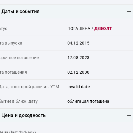
Даты и события
атус
ПОГАШЕНА
/
ДЕФОЛТ
та выпуска
04.12.2015
срочное погашение
17.08.2023
та погашения
02.12.2030
Дата, к которой рассчит. YTM
Invalid date
бытие в ближ. дату
облигация погашена
Цена и доходность
Цена (last/bid/ask)