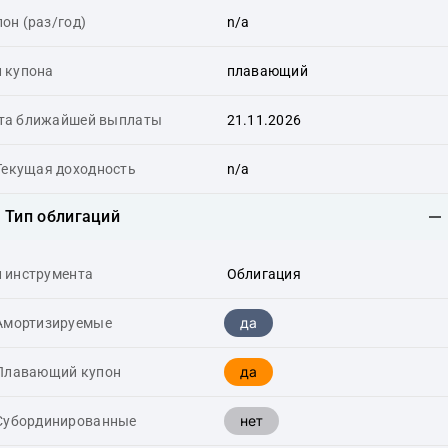
он (раз/год)
n/a
п купона
плавающий
та ближайшей выплаты
21.11.2026
Текущая доходность
n/a
Тип облигаций
п инструмента
Облигация
да
Амортизируемые
да
Плавающий купон
нет
Cубординированные