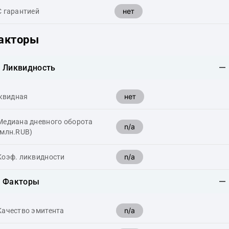
нет
С гарантией
акторы
Ликвидность
нет
квидная
Медиана дневного оборота
n/a
(млн.RUB)
n/a
Коэф. ликвидности
Факторы
n/a
Качество эмитента