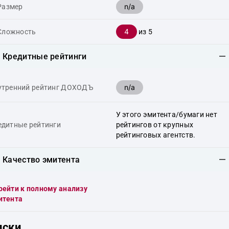
n/a
Размер
4
Сложность
из 5
Кредитные рейтинги
n/a
утренний рейтинг ДОХОДЪ
У этого эмитента/бумаги нет
едитные рейтинги
рейтингов от крупных
рейтинговых агентств.
Качество эмитента
рейти к полному анализу
итента
иски