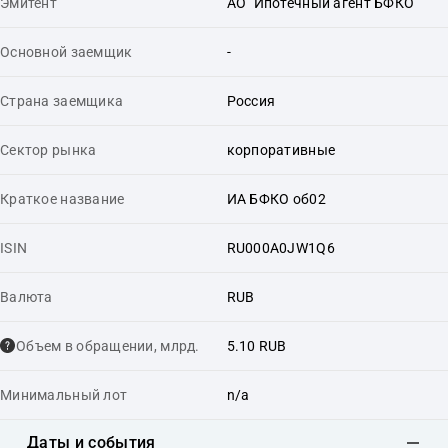
Эмитент
АО "Ипотечный агент БФКО"
Основной заемщик
-
Страна заемщика
Россия
Сектор рынка
корпоративные
Краткое название
ИА БФКО об02
ISIN
RU000A0JW1Q6
Валюта
RUB
Объем в обращении, млрд.
5.10 RUB
Минимальный лот
n/a
Даты и события