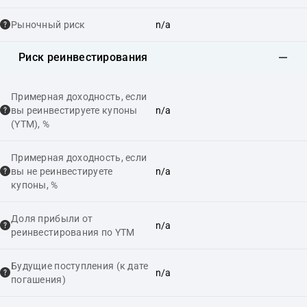
Рыночный риск
n/a
Риск реинвестирования
Примерная доходность, если
вы реинвестируете купоны
n/a
(YTM), %
Примерная доходность, если
вы не реинвестируете
n/a
купоны, %
Доля прибыли от
n/a
реинвестирования по YTM
Будущие поступления (к дате
n/a
погашения)