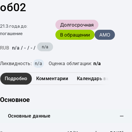
об02
Долгосрочная
21.3 года до:
погашение
В обращении
AMO
n/a
RUB
n/a
/
-
/
-
/
Ликвидность:
n/a
Оценка облигации:
n/a
Подробно
Комментарии
Календарь выплат
Основное
Основные данные