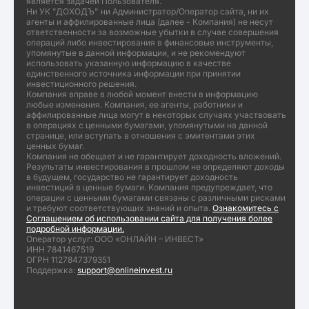
является задачей Пользователя.
Ни УК "ДОХОДЪ" ни Администратор/Оператор сайта, ни их
агенты и аффилированные лица (далее - Компания) не несут
ответственности за возможные убытки в случае совершения
операций либо инвестирования в финансовые инструменты,
упомянутые в данной информации, и не рекомендуют
использовать указанную информацию в качестве
единственного источника информации при принятии
инвестиционного решения.
Компания вправе в любой момент внести в информацию
любые изменения. Компания, ее агенты, работники и
аффилированные лица могут в некоторых случаях участвовать
в операциях с ценными бумагами, упомянутыми на данной
странице, или вступать в отношения с эмитентами этих
ценных бумаг.
Компания не обещает и не гарантирует доходность вложений.
Результаты инвестирования в прошлом не определяют доходы
в будущем, государство не гарантирует доходность
инвестиций в ценные бумаги. Компания предупреждает, что
операции с ценными бумагами связаны с различными рисками
и требуют соответствующих знаний и опыта.
Ознакомитесь с
Соглашением об использовании сайта для получения более
подробной информации.
Оператор услуг: ООО «ОНЛАЙН – ИНВЕСТ»
ИНН 7841467519
ОГРН 1127847379351
Поддержка:
support@onlineinvest.ru