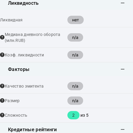
Ликвидность
нет
Ликвидная
Медиана дневного оборота
n/a
(млн.RUB)
n/a
Коэф. ликвидности
Факторы
n/a
Качество эмитента
n/a
Размер
2
Сложность
из 5
Кредитные рейтинги