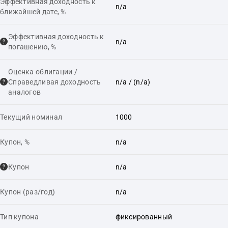
Эффективная доходность к
n/a
ближайшей дате, %
Эффективная доходность к
n/a
погашению, %
Оценка облигации /
Справедливая доходность
n/a
/ (n/a)
аналогов
Текущий номинал
1000
Купон, %
n/a
Купон
n/a
Купон (раз/год)
n/a
Тип купона
фиксированный