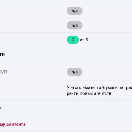
n/a
n/a
0
из 5
ги
n/a
ХОДЪ
У этого эмитента/бумаги нет ре
рейтинговых агентств.
а
изу эмитента