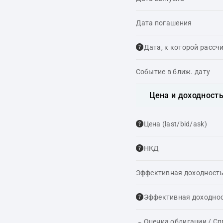
Дата погашения
Дата, к которой рассч
Событие в ближ. дату
Цена и доходност
Цена (last/bid/ask)
НКД
Эффективная доходность
Эффективная доходнос
Оценка облигации / С