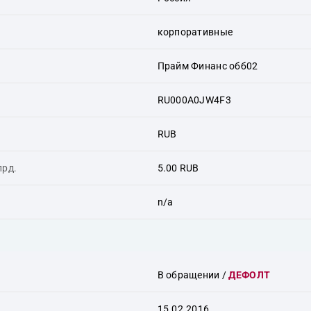
корпоративные
Прайм Финанс обб02
RU000A0JW4F3
RUB
лрд.
5.00 RUB
n/a
В обращении
/
ДЕФОЛТ
15.02.2016