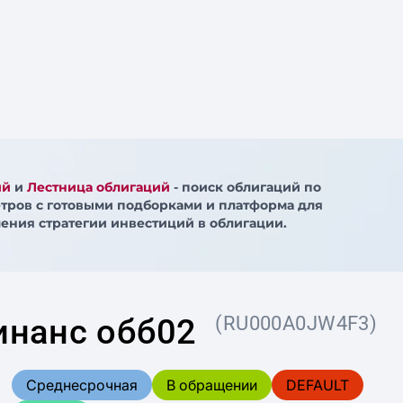
ий
и
Лестница облигаций
- поиск облигаций по
тров с готовыми подборками и платформа для
ения стратегии инвестиций в облигации.
нанс обб02
(RU000A0JW4F3)
Среднесрочная
В обращении
DEFAULT