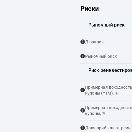
Риски
Рыночный риск
Дюрация
Рыночный риск
Риск реинвестиро
Примерная доходность,
купоны (YTM), %
Примерная доходность,
купоны, %
Доля прибыли от реин