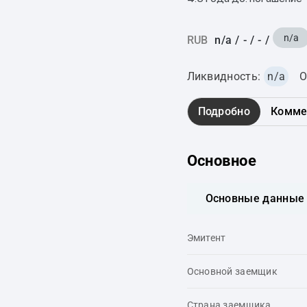
n/a
RUB
n/a
/
-
/
-
/
Ликвидность:
n/a
О
Подробно
Комме
Основное
Основные данные
Эмитент
Основной заемщик
Страна заемщика