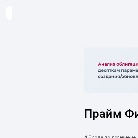
Анализ облигац
десяткам параме
создания/обновл
Прайм Фи
4.5 года до: погашение