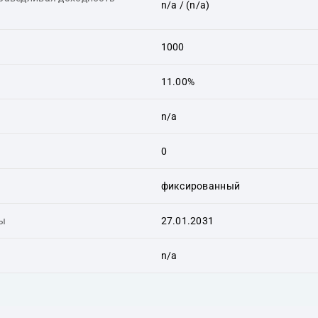
n/a
/ (n/a)
1000
11.00%
n/a
0
фиксированный
ты
27.01.2031
n/a