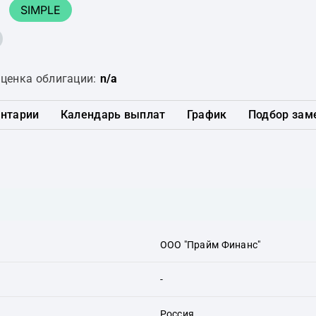
SIMPLE
ценка облигации:
n/a
нтарии
Календарь выплат
График
Подбор зам
ООО "Прайм Финанс"
-
Россия