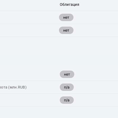
Облигация
нет
нет
нет
n/a
рота (млн.RUB)
n/a