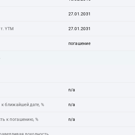
27.01.2031
ит. YTM
27.01.2031
погашение
ь
n/a
 к ближайшей дате, %
n/a
ть к погашению, %
n/a
праведливая доходность