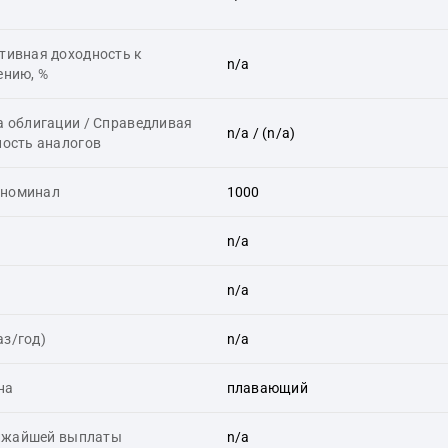
тивная доходность к
n/a
ению, %
а облигации / Справедливая
n/a
/ (n/a)
ность аналогов
 номинал
1000
n/a
n/a
аз/год)
n/a
на
плавающий
ижайшей выплаты
n/a