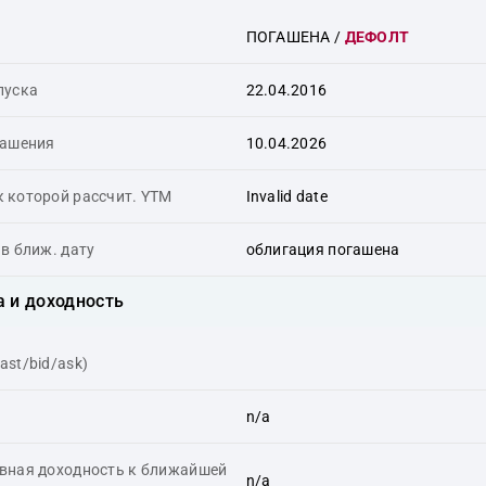
ПОГАШЕНА
/
ДЕФОЛТ
пуска
22.04.2016
гашения
10.04.2026
к которой рассчит. YTM
Invalid date
в ближ. дату
облигация погашена
 и доходность
last/bid/ask)
n/a
вная доходность к ближайшей
n/a