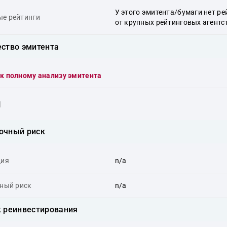
У этого эмитента/бумаги нет ре
ые рейтинги
от крупных рейтинговых агентс
ество эмитента
к полному анализу эмитента
и
очный риск
ия
n/a
ный риск
n/a
к реинвестирования