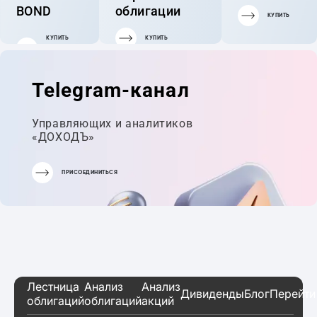
BOND
облигации
КУПИТЬ
КУПИТЬ
КУПИТЬ
ГОТОВЫЙ
ПОРТФЕЛЬ
Telegram-канал
Управляющих и аналитиков
«ДОХОДЪ»
ПРИСОЕДИНИТЬСЯ
Лестница
Анализ
Анализ
Дивиденды
Блог
Перейти
облигаций
облигаций
акций