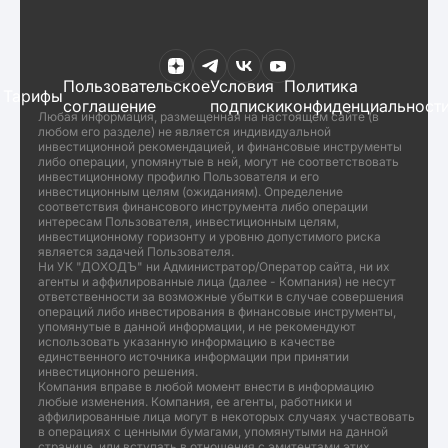
Пользовательское
Условия
Политика
Тарифы
соглашение
подписки
конфиденциальност
Любая информация, размещенная на настоящем сайте (в
любом его разделе) не является индивидуальной
инвестиционной рекомендацией, и финансовые инструменты
либо операции, упомянутые в ней, могут не соответствовать
инвестиционному профилю Пользователя и его
инвестиционным целям (ожиданиям). Определение
соответствия финансового инструмента либо операции
интересам Пользователя, инвестиционным целям,
инвестиционному горизонту и уровню допустимого риска
является задачей Пользователя.
Ни УК "ДОХОДЪ" ни Администратор/Оператор сайта, ни их
агенты и аффилированные лица (далее - Компания) не несут
ответственности за возможные убытки в случае совершения
операций либо инвестирования в финансовые инструменты,
упомянутые в данной информации, и не рекомендуют
использовать указанную информацию в качестве
единственного источника информации при принятии
инвестиционного решения.
Компания вправе в любой момент внести в информацию
любые изменения. Компания, ее агенты, работники и
аффилированные лица могут в некоторых случаях участвовать
в операциях с ценными бумагами, упомянутыми на данной
странице, или вступать в отношения с эмитентами этих