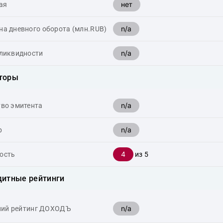
нет
ая
n/a
а дневного оборота (млн.RUB)
n/a
 ликвидности
торы
n/a
тво эмитента
n/a
р
4
ость
из 5
дитные рейтинги
n/a
ний рейтинг ДОХОДЪ