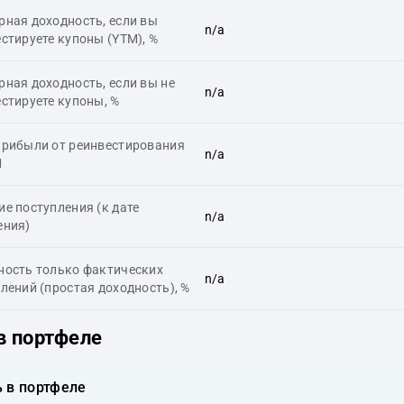
ная доходность, если вы
n/a
стируете купоны (YTM), %
ная доходность, если вы не
n/a
стируете купоны, %
прибыли от реинвестирования
n/a
M
е поступления (к дате
n/a
ения)
ность только фактических
n/a
лений (простая доходность), %
в портфеле
 в портфеле