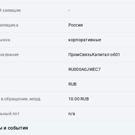
й заемщик
-
заемщика
Россия
рынка
корпоративные
 название
ПромСвязьКапитал об01
RU000A0JWEC7
RUB
в обращении, млрд.
10.00 RUB
ьный лот
n/a
ы и события