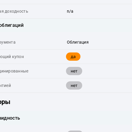
ая доходность
n/a
 облигаций
румента
Облигация
да
ющий купон
нет
динированные
нет
нтией
оры
видность