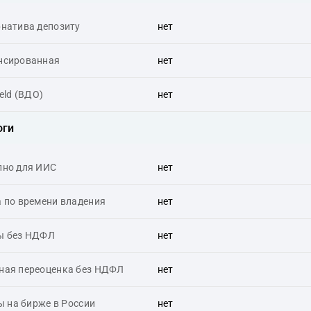
рнатива депозиту
нет
нсированная
нет
ield (ВДО)
нет
оги
пно для ИИС
нет
 по времени владения
нет
ы без НДФЛ
нет
ная переоценка без НДФЛ
нет
 на бирже в России
нет