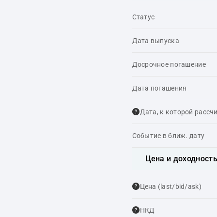
Статус
Дата выпуска
Досрочное погашение
Дата погашения
Дата, к которой рассч
Событие в ближ. дату
Цена и доходност
Цена (last/bid/ask)
НКД