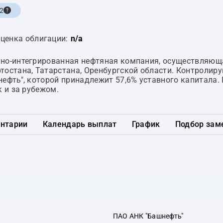
.2
ценка облигации:
n/a
ьно-интегрированная нефтяная компания, осуществляющ
тостана, Татарстана, Оренбургской области. Контроли
нефть", которой принадлежит 57,6% уставного капитала.
к и за рубежом.
нтарии
Календарь выплат
График
Подбор зам
ПАО АНК "Башнефть"