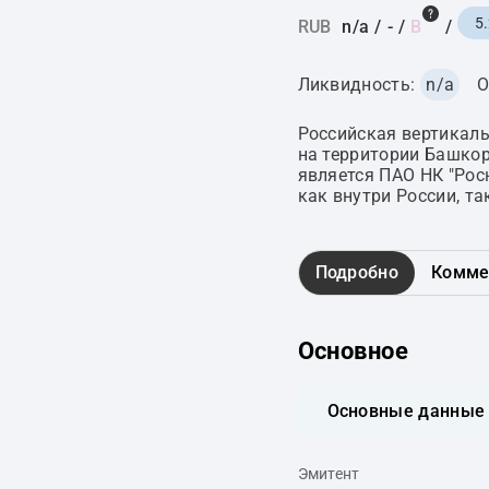
5
RUB
n/a
/
-
/
B
/
Ликвидность:
n/a
О
Российская вертикал
на территории Башкор
является ПАО НК "Рос
как внутри России, та
Подробно
Комме
Основное
Основные данные
Эмитент