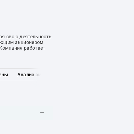
ая свою деятельность
рующим акционером
 Компания работает
ены
Анализ эмитента
Карта рынка
Другие обл