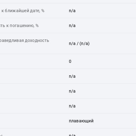
 к ближайшей дате, %
n/a
ть к погашению, %
n/a
праведливая доходность
n/a
/ (n/a)
0
n/a
n/a
n/a
плавающий
ты
n/a