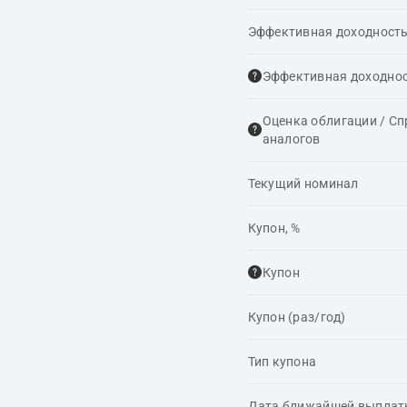
Эффективная доходность
Эффективная доходнос
Оценка облигации / С
аналогов
Текущий номинал
Купон, %
Купон
Купон (раз/год)
Тип купона
Дата ближайшей выпла