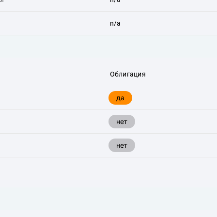
n/a
Облигация
да
нет
нет