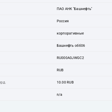
ПАО АНК "Башнефть"
Россия
корпоративные
Башнефть обб06
RU000A0JWGC2
RUB
лрд.
10.00 RUB
n/a