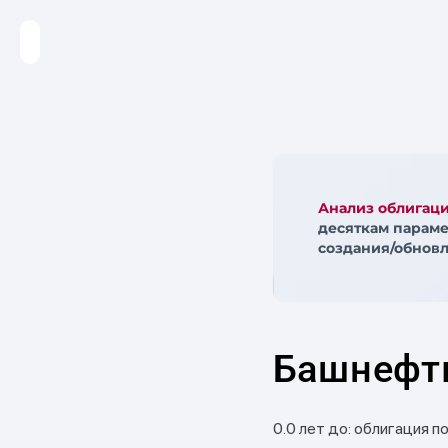
Анализ облигац
десяткам параме
создания/обновл
Башнефт
0.0 лет до: облигация п