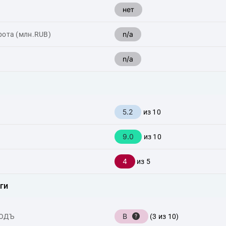
нет
n/a
рота (млн.RUB)
n/a
5.2
из 10
9.0
из 10
4
из 5
ги
B
ХОДЪ
(3 из 10)