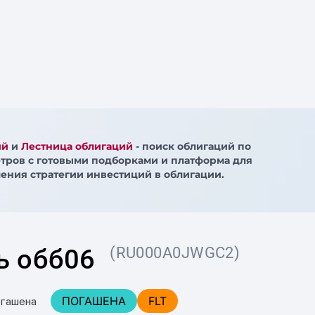
ий
и
Лестница облигаций
- поиск облигаций по
тров с готовыми подборками и платформа для
ения стратегии инвестиций в облигации.
ь обб06
(RU000A0JWGC2)
ПОГАШЕНА
FLT
огашена