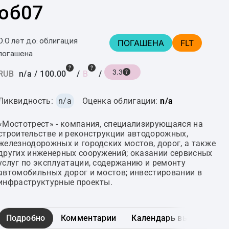
об07
0.0 лет до: облигация
ПОГАШЕНА
FLT
погашена
3.3
RUB
n/a
/
100.00
/
B
/
Ликвидность:
n/a
Оценка облигации:
n/a
«Мостотрест» - компания, специализирующаяся на
строительстве и реконструкции автодорожных,
железнодорожных и городских мостов, дорог, а также
других инженерных сооружений; оказании сервисных
услуг по эксплуатации, содержанию и ремонту
автомобильных дорог и мостов; инвестировании в
инфраструктурные проекты.
Подробно
Комментарии
Календарь выплат
Г