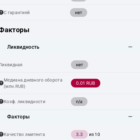
нет
С гарантией
Факторы
Ликвидность
нет
Ликвидная
Медиана дневного оборота
0.01 RUB
(млн.RUB)
n/a
Коэф. ликвидности
Факторы
3.3
Качество эмитента
из 10