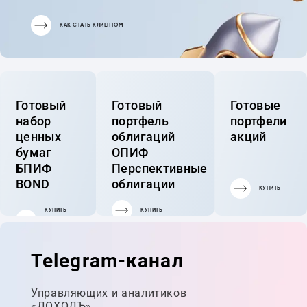
КАК СТАТЬ КЛИЕНТОМ
Готовый
Готовый
Готовые
набор
портфель
портфели
ценных
облигаций
акций
бумаг
ОПИФ
БПИФ
Перспективные
BOND
облигации
КУПИТЬ
КУПИТЬ
КУПИТЬ
ГОТОВЫЙ
ПОРТФЕЛЬ
Telegram-канал
Управляющих и аналитиков
«ДОХОДЪ»