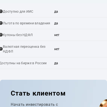
Доступно для ИИС
да
Льгота по времени владения
да
Купоны без НДФЛ
нет
Валютная переоценка без
нет
НДФЛ
Доступны на бирже в России
да
Стать клиентом
Начать инвестировать с