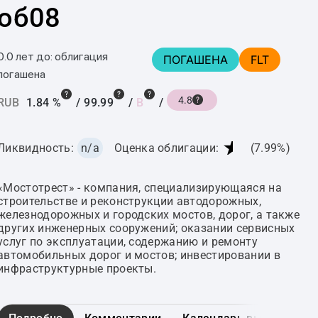
об08
0.0 лет до: облигация
ПОГАШЕНА
FLT
погашена
4.8
RUB
1.84 %
/
99.99
/
B
/
★
Ликвидность:
n/a
Оценка облигации:
(7.99%)
«Мостотрест» - компания, специализирующаяся на
строительстве и реконструкции автодорожных,
железнодорожных и городских мостов, дорог, а также
других инженерных сооружений; оказании сервисных
услуг по эксплуатации, содержанию и ремонту
автомобильных дорог и мостов; инвестировании в
инфраструктурные проекты.