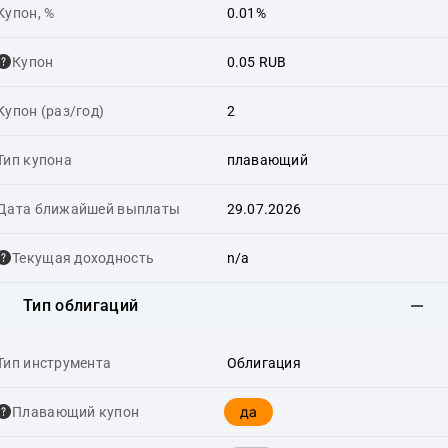
Купон, %
0.01%
Купон
0.05 RUB
Купон (раз/год)
2
Тип купона
плавающий
Дата ближайшей выплаты
29.07.2026
Текущая доходность
n/a
Тип облигаций
Тип инструмента
Облигация
да
Плавающий купон