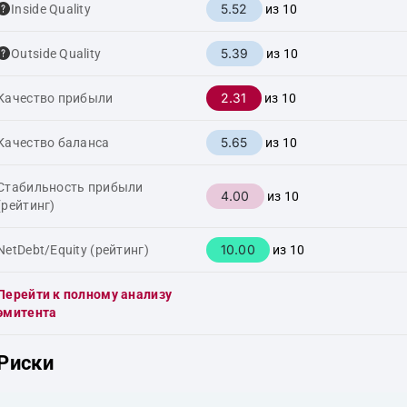
5.52
Inside Quality
из 10
5.39
Outside Quality
из 10
2.31
Качество прибыли
из 10
5.65
Качество баланса
из 10
Стабильность прибыли
4.00
из 10
(рейтинг)
10.00
NetDebt/Equity (рейтинг)
из 10
Перейти к полному анализу
эмитента
Риски