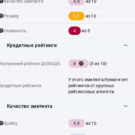
4.8
Качество эмитента
из 10
5.2
Размер
из 10
4
Сложность
из 5
Кредитные рейтинги
B
Внутренний рейтинг ДОХОДЪ
(3 из 10)
У этого эмитента/бумаги нет
Кредитные рейтинги
рейтингов от крупных
рейтинговых агентств.
Качество эмитента
4.8
Quality
из 10