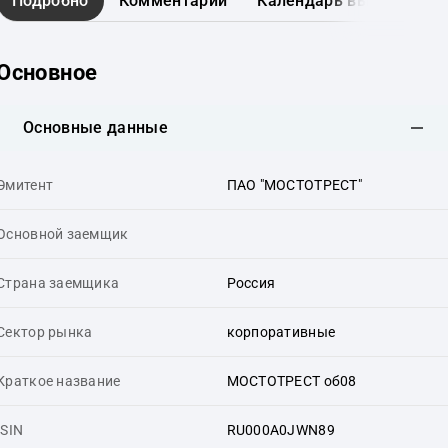
Подробно
Комментарии
Календарь выплат
Г
Основное
Основные данные
Эмитент
ПАО "МОСТОТРЕСТ"
Основной заемщик
Страна заемщика
Россия
Сектор рынка
корпоративные
Краткое название
МОСТОТРЕСТ об08
ISIN
RU000A0JWN89