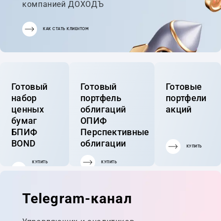
компанией ДОХОДЪ
КАК СТАТЬ КЛИЕНТОМ
Готовый
Готовый
Готовые
набор
портфель
портфели
ценных
облигаций
акций
бумаг
ОПИФ
БПИФ
Перспективные
BOND
облигации
КУПИТЬ
КУПИТЬ
КУПИТЬ
ГОТОВЫЙ
ПОРТФЕЛЬ
Telegram-канал