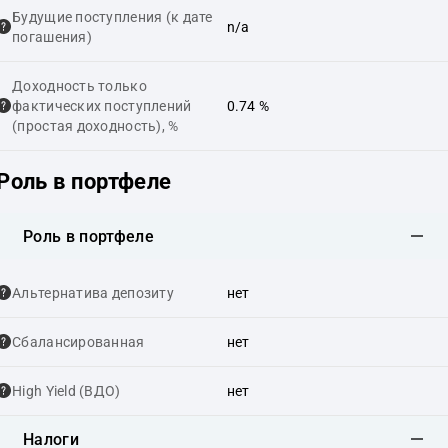
Будущие поступления (к дате
n/a
погашения)
Доходность только
фактических поступлений
0.74 %
(простая доходность), %
Роль в портфеле
Роль в портфеле
Альтернатива депозиту
нет
Сбалансированная
нет
High Yield (ВДО)
нет
Налоги