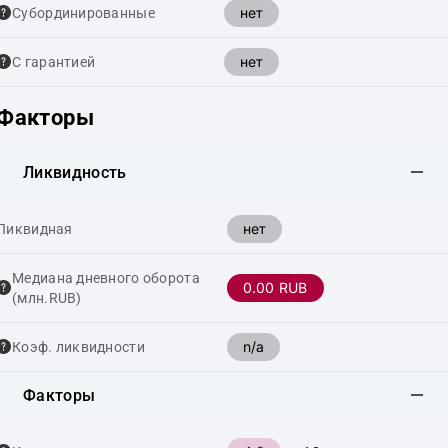
нет
Cубординированные
нет
С гарантией
Факторы
Ликвидность
нет
Ликвидная
Медиана дневного оборота
0.00 RUB
(млн.RUB)
n/a
Коэф. ликвидности
Факторы