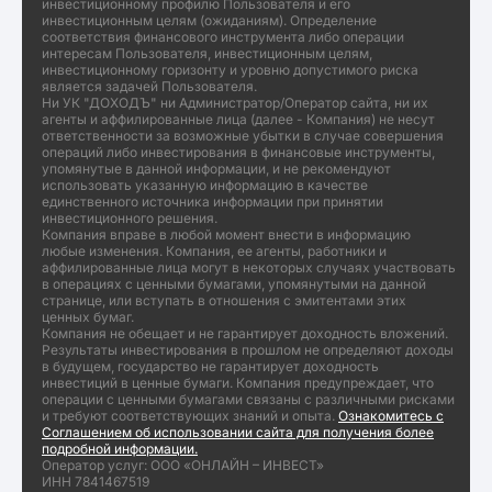
инвестиционному профилю Пользователя и его
инвестиционным целям (ожиданиям). Определение
соответствия финансового инструмента либо операции
интересам Пользователя, инвестиционным целям,
инвестиционному горизонту и уровню допустимого риска
является задачей Пользователя.
Ни УК "ДОХОДЪ" ни Администратор/Оператор сайта, ни их
агенты и аффилированные лица (далее - Компания) не несут
ответственности за возможные убытки в случае совершения
операций либо инвестирования в финансовые инструменты,
упомянутые в данной информации, и не рекомендуют
использовать указанную информацию в качестве
единственного источника информации при принятии
инвестиционного решения.
Компания вправе в любой момент внести в информацию
любые изменения. Компания, ее агенты, работники и
аффилированные лица могут в некоторых случаях участвовать
в операциях с ценными бумагами, упомянутыми на данной
странице, или вступать в отношения с эмитентами этих
ценных бумаг.
Компания не обещает и не гарантирует доходность вложений.
Результаты инвестирования в прошлом не определяют доходы
в будущем, государство не гарантирует доходность
инвестиций в ценные бумаги. Компания предупреждает, что
операции с ценными бумагами связаны с различными рисками
и требуют соответствующих знаний и опыта.
Ознакомитесь с
Соглашением об использовании сайта для получения более
подробной информации.
Оператор услуг: ООО «ОНЛАЙН – ИНВЕСТ»
ИНН 7841467519