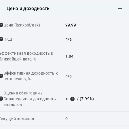
Цена и доходность
Цена (last/bid/ask)
99.99
НКД
n/a
Эффективная доходность к
1.84
ближайшей дате, %
Эффективная доходность к
n/a
погашению, %
Оценка облигации /
Справедливая доходность
★
/ (7.99%)
аналогов
Текущий номинал
0