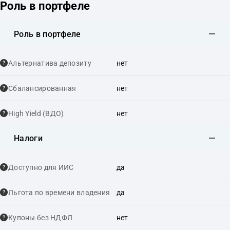
Роль в портфеле
Роль в портфеле
Альтернатива депозиту
нет
Сбалансированная
нет
High Yield (ВДО)
нет
Налоги
Доступно для ИИС
да
Льгота по времени владения
да
Купоны без НДФЛ
нет