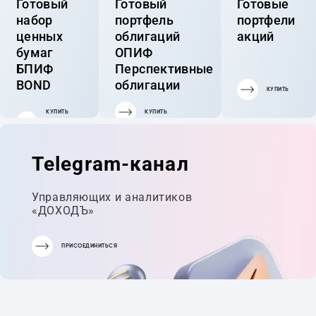
Готовый
Готовый
Готовые
набор
портфель
портфели
ценных
облигаций
акций
бумаг
ОПИФ
БПИФ
Перспективные
BOND
облигации
КУПИТЬ
КУПИТЬ
КУПИТЬ
ГОТОВЫЙ
ПОРТФЕЛЬ
Telegram-канал
Управляющих и аналитиков
«ДОХОДЪ»
ПРИСОЕДИНИТЬСЯ