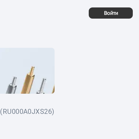
Войти
(RU000A0JXS26)