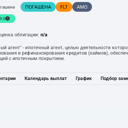
ПОГАШЕНА
FLT
AMO
огашена
9.0
ценка облигации:
n/a
й агент" - ипотечный агент, целью деятельности которо
ования и рефинансирования кредитов (займов), обеспеч
ций с ипотечным покрытием.
нтарии
Календарь выплат
График
Подбор зам