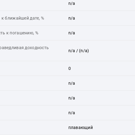
n/a
 к ближайшей дате, %
n/a
ть к погашению, %
n/a
праведливая доходность
n/a
/ (n/a)
0
n/a
n/a
n/a
плавающий