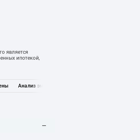
го является
енных ипотекой,
ены
Анализ эмитента
Карта рынка
Другие обл