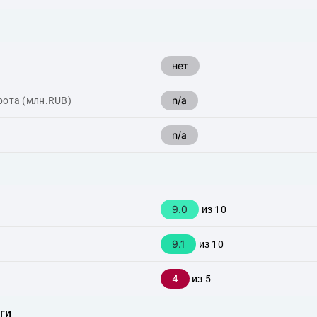
нет
n/a
рота (млн.RUB)
n/a
9.0
из 10
9.1
из 10
4
из 5
ги