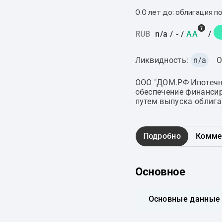
0.0 лет до: облигация п
RUB
n/a
/
-
/
AA
/
Ликвидность:
n/a
О
ООО "ДОМ.РФ Ипотечны
обеспечение финансир
путем выпуска облига
Подробно
Комме
Основное
Основные данные