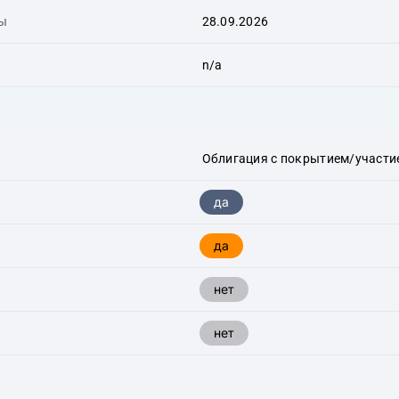
ты
28.09.2026
n/a
Облигация с покрытием/участие
да
да
нет
нет