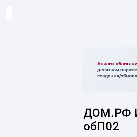
Анализ облигац
десяткам параме
создания/обновл
ДОМ.РФ 
обП02