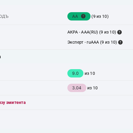
AA
ХОДЪ
(9 из 10)
АКРА - AAA(RU) (9 из 10)
Эксперт - ruAAA (9 из 10)
а
9.0
из 10
3.04
из 10
изу эмитента