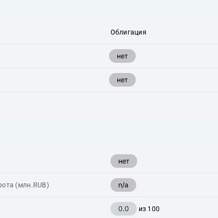
Облигация
нет
нет
нет
n/a
рота (млн.RUB)
0.0
из 100