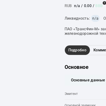
RUB
n/a
/
0.00
/
BBB
Ликвидность:
n/a
О
ПАО «ТрансФин-М» за
железнодорожной техн
Подробно
Комме
Основное
Основные данные
Эмитент
Основной заемщик