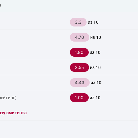
а
3.3
из 10
4.70
из 10
1.80
из 10
2.55
из 10
4.43
из 10
1.00
рейтинг)
из 10
изу эмитента