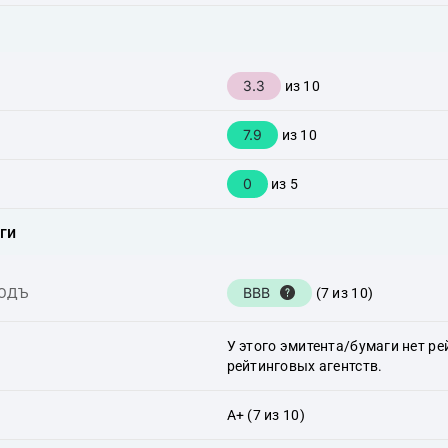
3.3
из 10
7.9
из 10
0
из 5
ги
BBB
ХОДЪ
(7 из 10)
У этого эмитента/бумаги нет ре
рейтинговых агентств.
A+ (7 из 10)