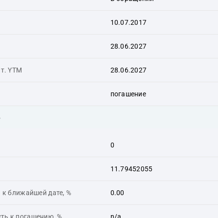
10.07.2017
28.06.2027
ит. YTM
28.06.2027
погашение
ь
0
11.79452055
 к ближайшей дате, %
0.00
ть к погашению, %
n/a