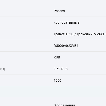
Россия
корпоративные
ТрансФ1P03 / ТрансФин-М оббП
RU000A0JXVB1
RUB
лрд.
0.50 RUB
1000
В обращении