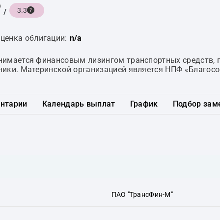
3.3
/
ценка облигации:
n/a
нимается финансовым лизингом транспортных средств,
ики. Материнской организацией является НПФ «Благосо
нтарии
Календарь выплат
График
Подбор зам
ПАО "ТрансФин-М"