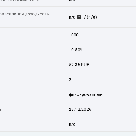
праведливая доходность
n/a
/ (n/a)
1000
10.50%
52.36 RUB
2
фиксированный
ты
28.12.2026
n/a