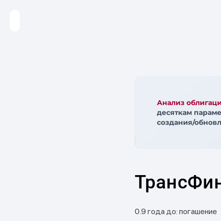
Анализ облигац
десяткам параме
создания/обновл
ТрансФи
0.9 года до: погашение