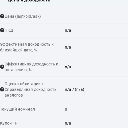
Цена (last/bid/ask)
НКД
n/a
Эффективная доходность к
n/a
ближайшей дате, %
Эффективная доходность к
n/a
погашению, %
Оценка облигации /
Справедливая доходность
n/a
/ (n/a)
аналогов
Текущий номинал
0
Купон, %
n/a