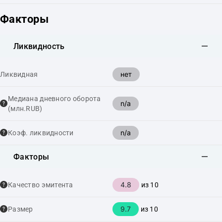
Факторы
Ликвидность
нет
Ликвидная
Медиана дневного оборота
n/a
(млн.RUB)
n/a
Коэф. ликвидности
Факторы
4.8
Качество эмитента
из 10
9.7
Размер
из 10