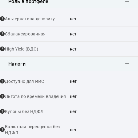
Роль в портфеле
Альтернатива депозиту
нет
Сбалансированная
нет
High Yield (ВДО)
нет
Налоги
Доступно для ИИС
нет
Льгота по времени владения
нет
Купоны без НДФЛ
нет
Валютная переоценка без
нет
НДФЛ