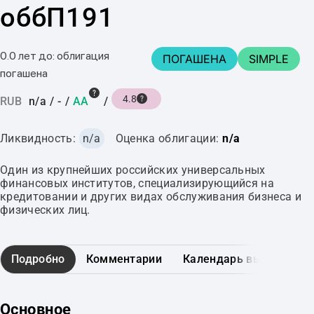
оббП191
0.0 лет до: облигация
ПОГАШЕНА
SIMPLE
погашена
4.8
RUB
n/a
/
-
/
AA
/
Ликвидность:
n/a
Оценка облигации:
n/a
Один из крупнейших российских универсальных
финансовых институтов, специализирующийся на
кредитовании и других видах обслуживания бизнеса и
физических лиц.
Подробно
Комментарии
Календарь выплат
Основное