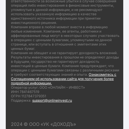
ответственности за возможные убытки в случае совершения
операций либо инвестирования в финансовые инструменты,
упомянутые в данной информации, и не рекомендуют
использовать указанную информацию в качестве
единственного источника информации при принятии
инвестиционного решения.
Компания вправе в любой момент внести в информацию
любые изменения. Компания, ее агенты, работники и
аффилированные лица могут в некоторых случаях участвовать
в операциях с ценными бумагами, упомянутыми на данной
странице, или вступать в отношения с эмитентами этих
ценных бумаг.
Компания не обещает и не гарантирует доходность вложений.
Результаты инвестирования в прошлом не определяют доходы
в будущем, государство не гарантирует доходность
инвестиций в ценные бумаги. Компания предупреждает, что
операции с ценными бумагами связаны с различными рисками
и требуют соответствующих знаний и опыта.
Ознакомитесь с
Соглашением об использовании сайта для получения более
подробной информации.
Оператор услуг: ООО «ОНЛАЙН – ИНВЕСТ»
ИНН 7841467519
ОГРН 1127847379351
Поддержка:
support@onlineinvest.ru
2024 © ООО «УК «ДОХОДЪ»