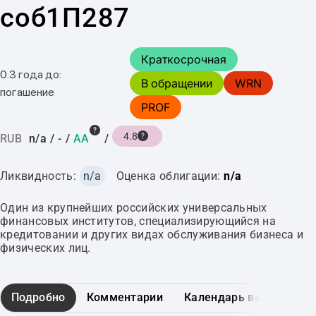
соб1П287
Краткосрочная
0.3 года до:
В обращении
WRN
погашение
PROF
4.8
RUB
n/a
/
-
/
AA
/
Ликвидность:
n/a
Оценка облигации:
n/a
Один из крупнейших российских универсальных
финансовых институтов, специализирующийся на
кредитовании и других видах обслуживания бизнеса и
физических лиц.
Подробно
Комментарии
Календарь выплат