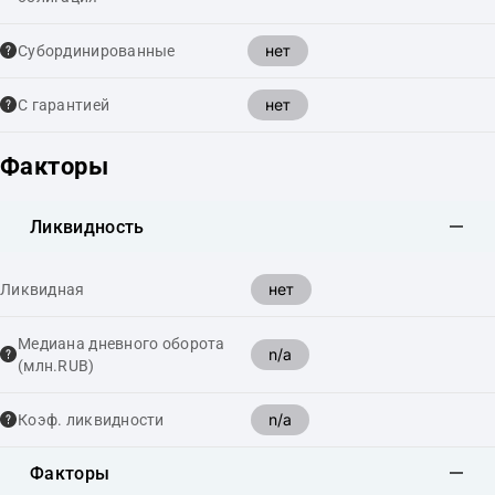
нет
Cубординированные
нет
С гарантией
Факторы
Ликвидность
нет
Ликвидная
Медиана дневного оборота
n/a
(млн.RUB)
n/a
Коэф. ликвидности
Факторы