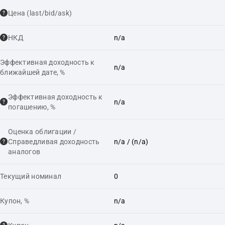
Цена (last/bid/ask)
НКД
n/a
Эффективная доходность к
n/a
ближайшей дате, %
Эффективная доходность к
n/a
погашению, %
Оценка облигации /
Справедливая доходность
n/a
/ (n/a)
аналогов
Текущий номинал
0
Купон, %
n/a