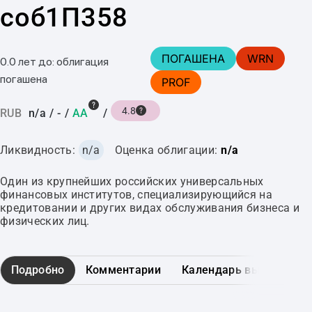
соб1П358
ПОГАШЕНА
WRN
0.0 лет до: облигация
погашена
PROF
4.8
RUB
n/a
/
-
/
AA
/
Ликвидность:
n/a
Оценка облигации:
n/a
Один из крупнейших российских универсальных
финансовых институтов, специализирующийся на
кредитовании и других видах обслуживания бизнеса и
физических лиц.
Подробно
Комментарии
Календарь выплат