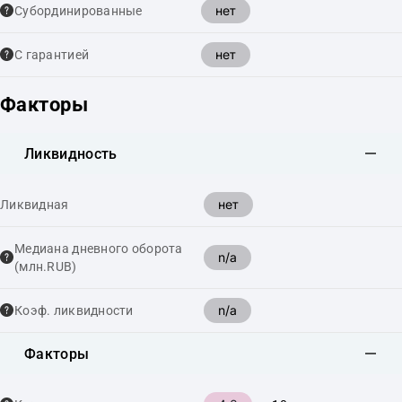
нет
Cубординированные
нет
С гарантией
Факторы
Ликвидность
нет
Ликвидная
Медиана дневного оборота
n/a
(млн.RUB)
n/a
Коэф. ликвидности
Факторы