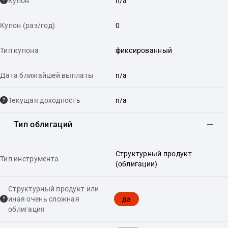
Купон
n/a
Купон (раз/год)
0
Тип купона
фиксированный
Дата ближайшей выплаты
n/a
Текущая доходность
n/a
Тип облигаций
Структурный продукт
Тип инструмента
(облигации)
Структурный продукт или
да
иная очень сложная
облигация