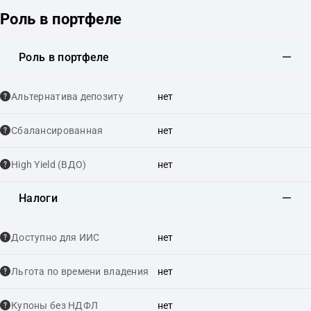
Роль в портфеле
Роль в портфеле
Альтернатива депозиту
нет
Сбалансированная
нет
High Yield (ВДО)
нет
Налоги
Доступно для ИИС
нет
Льгота по времени владения
нет
Купоны без НДФЛ
нет