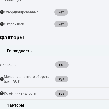
облигация
нет
Cубординированные
нет
С гарантией
Факторы
Ликвидность
нет
Ликвидная
Медиана дневного оборота
n/a
(млн.RUB)
n/a
Коэф. ликвидности
Факторы