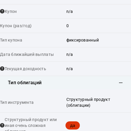
Купон
n/a
Купон (раз/год)
0
Тип купона
фиксированный
Дата ближайшей выплаты
n/a
Текущая доходность
n/a
Тип облигаций
Структурный продукт
Тип инструмента
(облигации)
Структурный продукт или
да
иная очень сложная