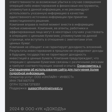
ответственности за возможные убытки в случае совершения
операций либо инвестирования в финансовые инструменты,
упомянутые в данной информации, и не рекомендуют
использовать указанную информацию в качестве
единственного источника информации при принятии
инвестиционного решения.
Компания вправе в любой момент внести в информацию
любые изменения. Компания, ее агенты, работники и
аффилированные лица могут в некоторых случаях участвовать
в операциях с ценными бумагами, упомянутыми на данной
странице, или вступать в отношения с эмитентами этих
ценных бумаг.
Компания не обещает и не гарантирует доходность вложений.
Результаты инвестирования в прошлом не определяют доходы
в будущем, государство не гарантирует доходность
инвестиций в ценные бумаги. Компания предупреждает, что
операции с ценными бумагами связаны с различными рисками
и требуют соответствующих знаний и опыта.
Ознакомитесь с
Соглашением об использовании сайта для получения более
подробной информации.
Оператор услуг: ООО «ОНЛАЙН – ИНВЕСТ»
ИНН 7841467519
ОГРН 1127847379351
Поддержка:
support@onlineinvest.ru
2024 © ООО «УК «ДОХОДЪ»