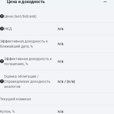
Цена и доходность
Цена (last/bid/ask)
НКД
n/a
Эффективная доходность к
n/a
ближайшей дате, %
Эффективная доходность к
n/a
погашению, %
Оценка облигации /
Справедливая доходность
n/a
/ (n/a)
аналогов
Текущий номинал
Купон, %
n/a