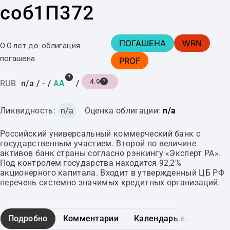
соб1П372
ПОГАШЕНА
WRN
0.0 лет до: облигация
погашена
PROF
4.9
RUB
n/a
/
-
/
AA
/
Ликвидность:
n/a
Оценка облигации:
n/a
Российский универсальный коммерческий банк с
государственным участием. Второй по величине
активов банк страны согласно рэнкингу «Эксперт РА».
Под контролем государства находится 92,2%
акционерного капитала. Входит в утвержденный ЦБ РФ
перечень системно значимых кредитных организаций.
Подробно
Комментарии
Календарь выплат