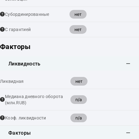
нет
Cубординированные
нет
С гарантией
Факторы
Ликвидность
нет
Ликвидная
Медиана дневного оборота
n/a
(млн.RUB)
n/a
Коэф. ликвидности
Факторы