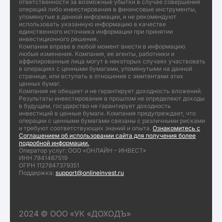
ответственности за возможные убытки в случае совершения
операций либо инвестирования в финансовые инструменты,
упомянутые в данной информации, и не рекомендуют
использовать указанную информацию в качестве
единственного источника информации при принятии
инвестиционного решения.
Компания вправе в любой момент внести в информацию
любые изменения. Компания, ее агенты, работники и
аффилированные лица могут в некоторых случаях участвовать
в операциях с ценными бумагами, упомянутыми на данной
странице, или вступать в отношения с эмитентами этих
ценных бумаг.
Компания не обещает и не гарантирует доходность вложений.
Результаты инвестирования в прошлом не определяют доходы
в будущем, государство не гарантирует доходность
инвестиций в ценные бумаги. Компания предупреждает, что
операции с ценными бумагами связаны с различными рисками
и требуют соответствующих знаний и опыта.
Ознакомитесь с
Соглашением об использовании сайта для получения более
подробной информации.
Оператор услуг: ООО «ОНЛАЙН – ИНВЕСТ»
ИНН 7841467519
ОГРН 1127847379351
Поддержка:
support@onlineinvest.ru
2024 © ООО «УК «ДОХОДЪ»