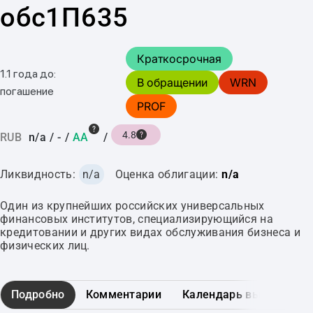
обс1П635
Краткосрочная
1.1 года до:
В обращении
WRN
погашение
PROF
4.8
RUB
n/a
/
-
/
AA
/
Ликвидность:
n/a
Оценка облигации:
n/a
Один из крупнейших российских универсальных
финансовых институтов, специализирующийся на
кредитовании и других видах обслуживания бизнеса и
физических лиц.
Подробно
Комментарии
Календарь выплат