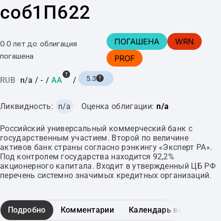
соб1П622
ПОГАШЕНА
WRN
0.0 лет до: облигация
погашена
PROF
5.3
RUB
n/a
/
-
/
AA
/
Ликвидность:
n/a
Оценка облигации:
n/a
Российский универсальный коммерческий банк с
государственным участием. Второй по величине
активов банк страны согласно рэнкингу «Эксперт РА».
Под контролем государства находится 92,2%
акционерного капитала. Входит в утвержденный ЦБ РФ
перечень системно значимых кредитных организаций.
Подробно
Комментарии
Календарь выплат