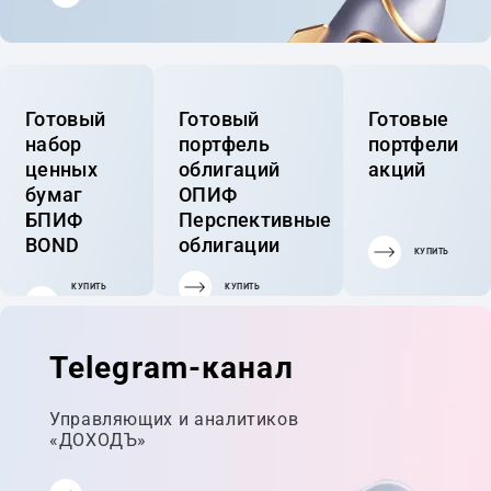
Готовый
Готовый
Готовые
набор
портфель
портфели
ценных
облигаций
акций
бумаг
ОПИФ
БПИФ
Перспективные
BOND
облигации
КУПИТЬ
КУПИТЬ
КУПИТЬ
ГОТОВЫЙ
ПОРТФЕЛЬ
Telegram-канал
Управляющих и аналитиков
«ДОХОДЪ»