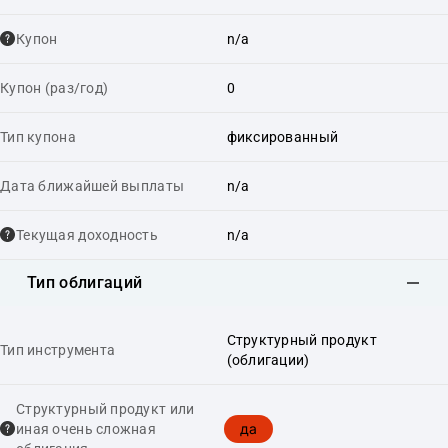
Купон
n/a
Купон (раз/год)
0
Тип купона
фиксированный
Дата ближайшей выплаты
n/a
Текущая доходность
n/a
Тип облигаций
Структурный продукт
Тип инструмента
(облигации)
Структурный продукт или
да
иная очень сложная