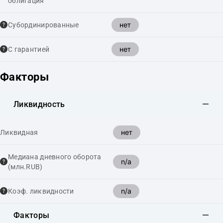
облигация
нет
Cубординированные
нет
С гарантией
Факторы
Ликвидность
нет
Ликвидная
Медиана дневного оборота
n/a
(млн.RUB)
n/a
Коэф. ликвидности
Факторы