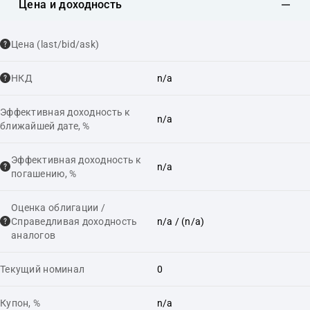
Цена и доходность
Цена (last/bid/ask)
НКД
n/a
Эффективная доходность к
n/a
ближайшей дате, %
Эффективная доходность к
n/a
погашению, %
Оценка облигации /
Справедливая доходность
n/a
/ (n/a)
аналогов
Текущий номинал
0
Купон, %
n/a