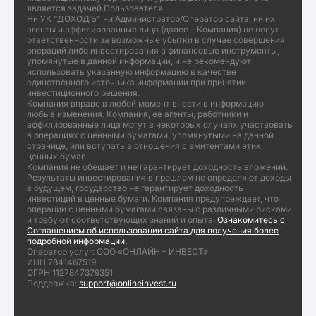
является задачей Пользователя.
Ни УК "ДОХОДЪ" ни Администратор/Оператор сайта, ни их
агенты и аффилированные лица (далее - Компания) не несут
ответственности за возможные убытки в случае совершения
операций либо инвестирования в финансовые инструменты,
упомянутые в данной информации, и не рекомендуют
использовать указанную информацию в качестве
единственного источника информации при принятии
инвестиционного решения.
Компания вправе в любой момент внести в информацию
любые изменения. Компания, ее агенты, работники и
аффилированные лица могут в некоторых случаях участвовать
в операциях с ценными бумагами, упомянутыми на данной
странице, или вступать в отношения с эмитентами этих
ценных бумаг.
Компания не обещает и не гарантирует доходность вложений.
Результаты инвестирования в прошлом не определяют доходы
в будущем, государство не гарантирует доходность
инвестиций в ценные бумаги. Компания предупреждает, что
операции с ценными бумагами связаны с различными рисками
и требуют соответствующих знаний и опыта.
Ознакомитесь с
Соглашением об использовании сайта для получения более
подробной информации.
Оператор услуг: ООО «ОНЛАЙН – ИНВЕСТ»
ИНН 7841467519
ОГРН 1127847379351
Поддержка:
support@onlineinvest.ru