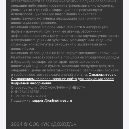
ответственности за возможные убытки в случае совершения
операций либо инвестирования в финансовые инструменты,
упомянутые в данной информации, и не рекомендуют
использовать указанную информацию в качестве
единственного источника информации при принятии
инвестиционного решения.
Компания вправе в любой момент внести в информацию
любые изменения. Компания, ее агенты, работники и
аффилированные лица могут в некоторых случаях участвовать
в операциях с ценными бумагами, упомянутыми на данной
странице, или вступать в отношения с эмитентами этих
ценных бумаг.
Компания не обещает и не гарантирует доходность вложений.
Результаты инвестирования в прошлом не определяют доходы
в будущем, государство не гарантирует доходность
инвестиций в ценные бумаги. Компания предупреждает, что
операции с ценными бумагами связаны с различными рисками
и требуют соответствующих знаний и опыта.
Ознакомитесь с
Соглашением об использовании сайта для получения более
подробной информации.
Оператор услуг: ООО «ОНЛАЙН – ИНВЕСТ»
ИНН 7841467519
ОГРН 1127847379351
Поддержка:
support@onlineinvest.ru
2024 © ООО «УК «ДОХОДЪ»