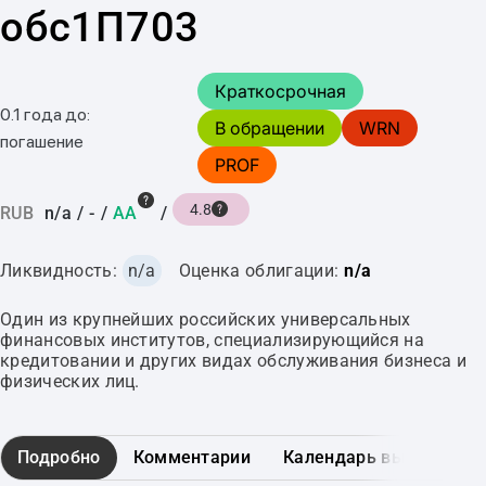
обс1П703
Краткосрочная
0.1 года до:
В обращении
WRN
погашение
PROF
4.8
RUB
n/a
/
-
/
AA
/
Ликвидность:
n/a
Оценка облигации:
n/a
Один из крупнейших российских универсальных
финансовых институтов, специализирующийся на
кредитовании и других видах обслуживания бизнеса и
физических лиц.
Подробно
Комментарии
Календарь выплат