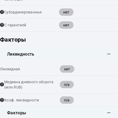
нет
Cубординированные
нет
С гарантией
Факторы
Ликвидность
нет
Ликвидная
Медиана дневного оборота
n/a
(млн.RUB)
n/a
Коэф. ликвидности
Факторы