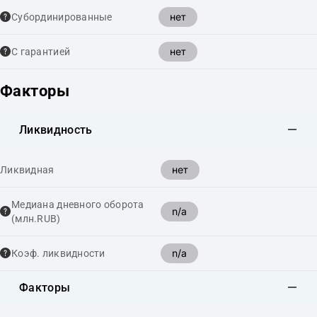
нет
Cубординированные
нет
С гарантией
Факторы
Ликвидность
нет
Ликвидная
Медиана дневного оборота
n/a
(млн.RUB)
n/a
Коэф. ликвидности
Факторы