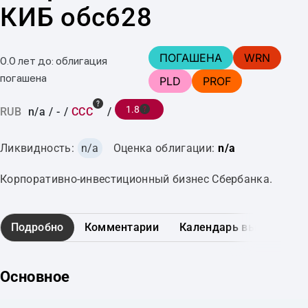
КИБ обс628
ПОГАШЕНА
WRN
0.0 лет до: облигация
погашена
PLD
PROF
1.8
RUB
n/a
/
-
/
CCC
/
Ликвидность:
n/a
Оценка облигации:
n/a
Корпоративно-инвестиционный бизнес Сбербанка.
Подробно
Комментарии
Календарь выплат
Основное