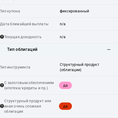
Тип купона
фиксированный
Дата ближайшей выплаты
n/a
Текущая доходность
n/a
Тип облигаций
Структурный продукт
Тип инструмента
(облигации)
С залоговым обеспечением
да
(ипотека/кредиты и пр.)
Структурный продукт или
да
иная очень сложная
облигация