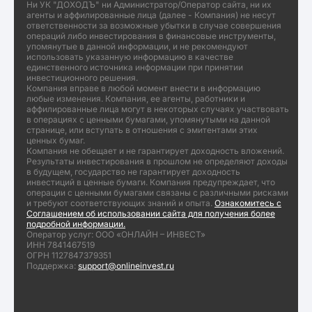
Ни УК "ДОХОДЪ" ни Администратор/Оператор сайта, ни их
агенты и аффилированные лица (далее - Компания) не несут
ответственности за возможные убытки в случае совершения
операций либо инвестирования в финансовые инструменты,
упомянутые в данной информации, и не рекомендуют
использовать указанную информацию в качестве
единственного источника информации при принятии
инвестиционного решения.
Компания вправе в любой момент внести в информацию
любые изменения. Компания, ее агенты, работники и
аффилированные лица могут в некоторых случаях участвовать
в операциях с ценными бумагами, упомянутыми на данной
странице, или вступать в отношения с эмитентами этих
ценных бумаг.
Компания не обещает и не гарантирует доходность вложений.
Результаты инвестирования в прошлом не определяют доходы
в будущем, государство не гарантирует доходность
инвестиций в ценные бумаги. Компания предупреждает, что
операции с ценными бумагами связаны с различными рисками
и требуют соответствующих знаний и опыта.
Ознакомитесь с
Соглашением об использовании сайта для получения более
подробной информации.
Оператор услуг: ООО «ОНЛАЙН – ИНВЕСТ»
ИНН 7841467519
ОГРН 1127847379351
Поддержка:
support@onlineinvest.ru