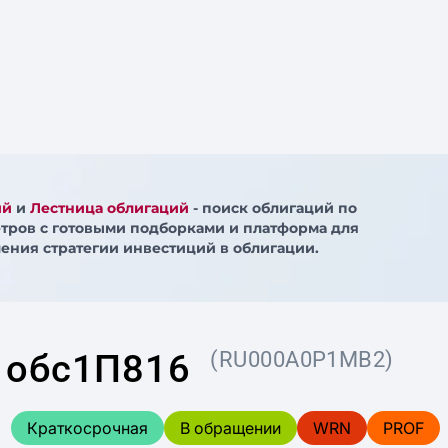
ий
и
Лестница облигаций
- поиск облигаций по
тров с готовыми подборками и платформа для
ения стратегии инвестиций в облигации.
 обс1П816
(RU000A0P1MB2)
Краткосрочная
В обращении
WRN
PROF