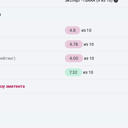
Эксперт - ruAAA (9 из 10)
а
4.8
из 10
4.78
из 10
4.00
рейтинг)
из 10
7.32
из 10
изу эмитента