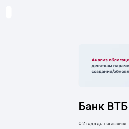
Анализ облигац
десяткам параме
создания/обновл
Банк ВТБ
0.2 года до: погашение