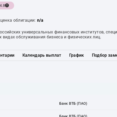
4.8
ценка облигации:
n/a
российских универсальных финансовых институтов, спе
х видах обслуживания бизнеса и физических лиц.
нтарии
Календарь выплат
График
Подбор зам
Банк ВТБ (ПАО)
Банк ВТБ (ПАО)