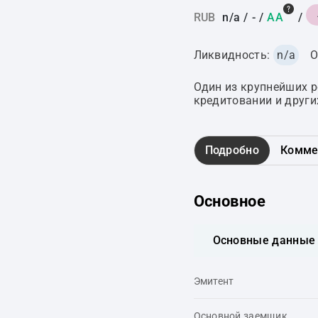
RUB
n/a
/
-
/
AA
/
Ликвидность:
n/a
О
Один из крупнейших 
кредитовании и други
Подробно
Комме
Основное
Основные данные
Эмитент
Основной заемщик