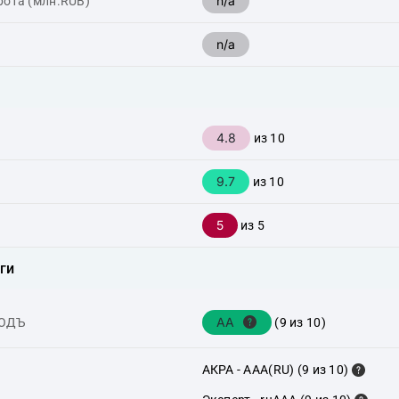
n/a
рота (млн.RUB)
n/a
4.8
из 10
9.7
из 10
5
из 5
ги
AA
ХОДЪ
(9 из 10)
АКРА - AAA(RU) (9 из 10)