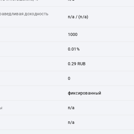
праведливая доходность
n/a
/ (n/a)
1000
0.01%
0.29 RUB
0
фиксированный
ты
n/a
n/a