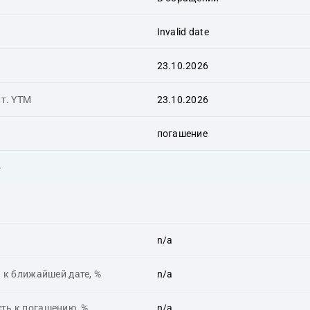
Invalid date
23.10.2026
ит. YTM
23.10.2026
погашение
ь
n/a
 к ближайшей дате, %
n/a
ть к погашению, %
n/a