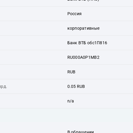
Россия
корпоративные
Банк ВТБ обс1П816
RU000A0P1MB2
RUB
лрд.
0.05 RUB
n/a
В обращении