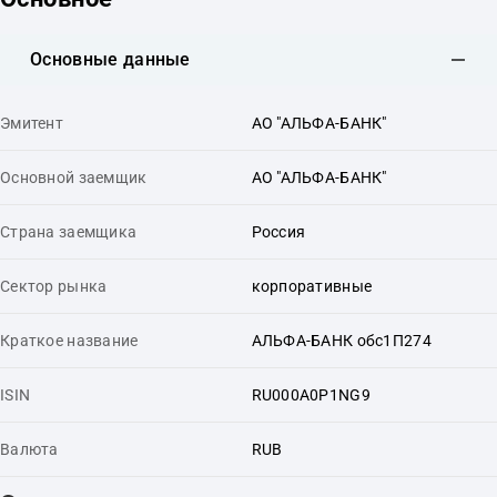
Основные данные
Эмитент
АО "АЛЬФА-БАНК"
Основной заемщик
АО "АЛЬФА-БАНК"
Страна заемщика
Россия
Сектор рынка
корпоративные
Краткое название
АЛЬФА-БАНК обс1П274
ISIN
RU000A0P1NG9
Валюта
RUB