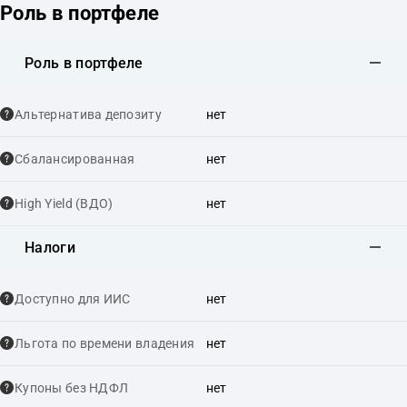
Роль в портфеле
Роль в портфеле
Альтернатива депозиту
нет
Сбалансированная
нет
High Yield (ВДО)
нет
Налоги
Доступно для ИИС
нет
Льгота по времени владения
нет
Купоны без НДФЛ
нет