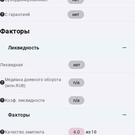
нет
С гарантией
Факторы
Ликвидность
нет
Ликвидная
Медиана дневного оборота
n/a
(млн.RUB)
n/a
Коэф. ликвидности
Факторы
4.0
Качество эмитента
из 10