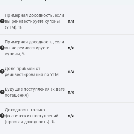
Примерная доходность, если
вы реинвестируете купоны
n/a
(YTM), %
Примерная доходность, если
вы не реинвестируете
n/a
купоны, %
Доля прибыли от
n/a
реинвестирования по YTM
Будущие поступления (к дате
n/a
погашения)
Доходность только
фактических поступлений
n/a
(простая доходность), %