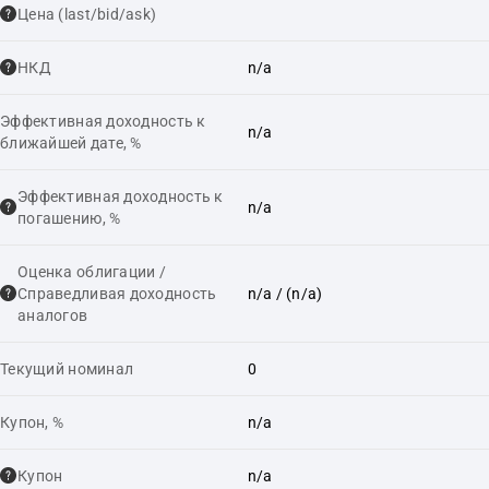
Цена (last/bid/ask)
НКД
n/a
Эффективная доходность к
n/a
ближайшей дате, %
Эффективная доходность к
n/a
погашению, %
Оценка облигации /
Справедливая доходность
n/a
/ (n/a)
аналогов
Текущий номинал
0
Купон, %
n/a
Купон
n/a