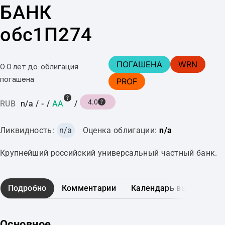
БАНК
обс1П274
ПОГАШЕНА
WRN
0.0 лет до: облигация
погашена
PROF
4.0
RUB
n/a
/
-
/
AA
/
Ликвидность:
n/a
Оценка облигации:
n/a
Крупнейший российский универсальный частный банк.
Подробно
Комментарии
Календарь выплат
Основное