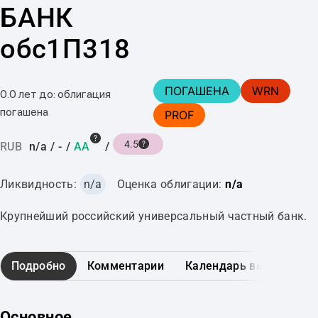
БАНК
обс1П318
ПОГАШЕНА
WRN
0.0 лет до: облигация
погашена
PROF
4.5
RUB
n/a
/
-
/
AA
/
Ликвидность:
n/a
Оценка облигации:
n/a
Крупнейший российский универсальный частный банк.
Подробно
Комментарии
Календарь выплат
Основное