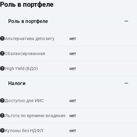
Роль в портфеле
Роль в портфеле
Альтернатива депозиту
нет
Сбалансированная
нет
High Yield (ВДО)
нет
Налоги
Доступно для ИИС
нет
Льгота по времени владения
нет
Купоны без НДФЛ
нет