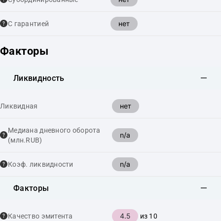
нет
С гарантией
Факторы
Ликвидность
нет
Ликвидная
Медиана дневного оборота
n/a
(млн.RUB)
n/a
Коэф. ликвидности
Факторы
4.5
Качество эмитента
из 10