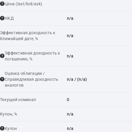
Цена (last/bid/ask)
НКД
n/a
Эффективная доходность к
n/a
ближайшей дате, %
Эффективная доходность к
n/a
погашению, %
Оценка облигации /
Справедливая доходность
n/a
/ (n/a)
аналогов
Текущий номинал
0
Купон, %
n/a
Купон
n/a