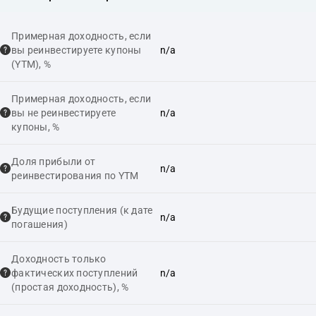
Примерная доходность, если
вы реинвестируете купоны
n/a
(YTM), %
Примерная доходность, если
вы не реинвестируете
n/a
купоны, %
Доля прибыли от
n/a
реинвестирования по YTM
Будущие поступления (к дате
n/a
погашения)
Доходность только
фактических поступлений
n/a
(простая доходность), %