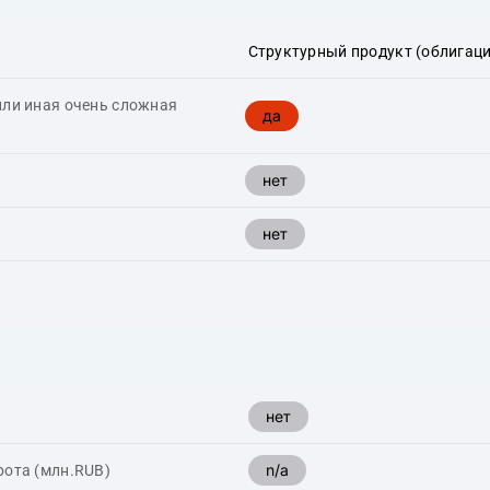
Структурный продукт (облигаци
или иная очень сложная
да
нет
нет
нет
n/a
рота (млн.RUB)