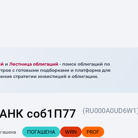
ий
и
Лестница облигаций
- поиск облигаций по
тров с готовыми подборками и платформа для
ения стратегии инвестиций в облигации.
АНК соб1П77
(RU000A0UD6W1
ПОГАШЕНА
WRN
PROF
огашена