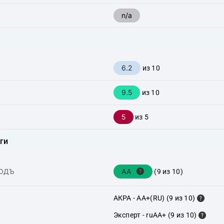
n/a
6.2
из 10
9.5
из 10
5
из 5
ги
AA
ХОДЪ
(9 из 10)
АКРА - AA+(RU) (9 из 10)
Эксперт - ruAA+ (9 из 10)