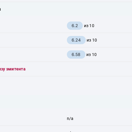
а
6.2
из 10
6.24
из 10
6.58
из 10
изу эмитента
n/a