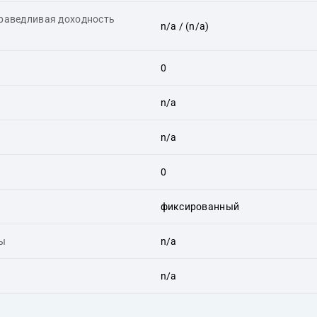
праведливая доходность
n/a
/ (n/a)
0
n/a
n/a
0
фиксированный
ты
n/a
n/a