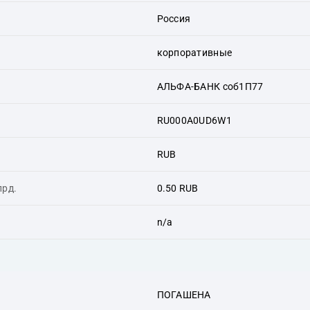
Россия
корпоративные
АЛЬФА-БАНК соб1П77
RU000A0UD6W1
RUB
лрд.
0.50 RUB
n/a
ПОГАШЕНА