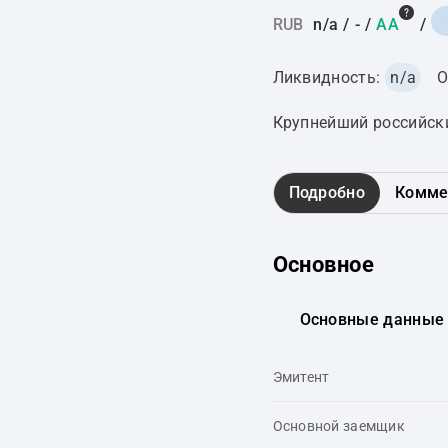
RUB
n/a
/
-
/
AA
/
Ликвидность:
n/a
О
Крупнейший российск
Подробно
Комме
Основное
Основные данные
Эмитент
Основной заемщик