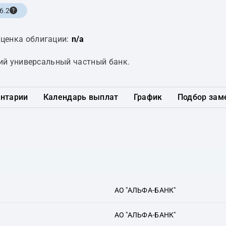
6.2
ценка облигации:
n/a
ий универсальный частный банк.
нтарии
Календарь выплат
График
Подбор зам
АО "АЛЬФА-БАНК"
АО "АЛЬФА-БАНК"