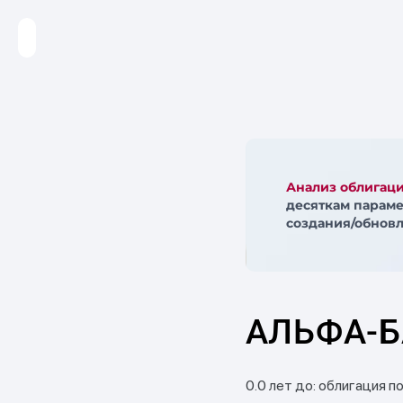
Анализ облигац
десяткам параме
создания/обновл
АЛЬФА-Б
0.0 лет до: облигация п