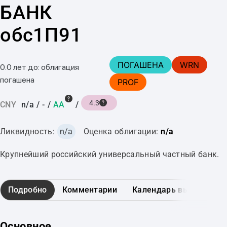
БАНК
обс1П91
ПОГАШЕНА
WRN
0.0 лет до: облигация
погашена
PROF
4.3
CNY
n/a
/
-
/
AA
/
Ликвидность:
n/a
Оценка облигации:
n/a
Крупнейший российский универсальный частный банк.
Подробно
Комментарии
Календарь выплат
Основное