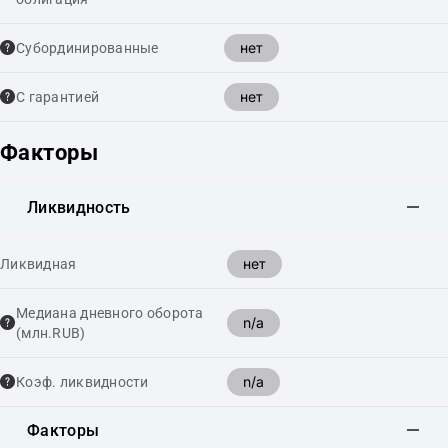
нет
Cубординированные
нет
С гарантией
Факторы
Ликвидность
нет
Ликвидная
Медиана дневного оборота
n/a
(млн.RUB)
n/a
Коэф. ликвидности
Факторы