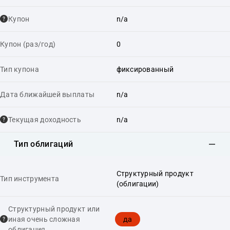
Купон
n/a
Купон (раз/год)
0
Тип купона
фиксированный
Дата ближайшей выплаты
n/a
Текущая доходность
n/a
Тип облигаций
Структурный продукт
Тип инструмента
(облигации)
Структурный продукт или
да
иная очень сложная
облигация