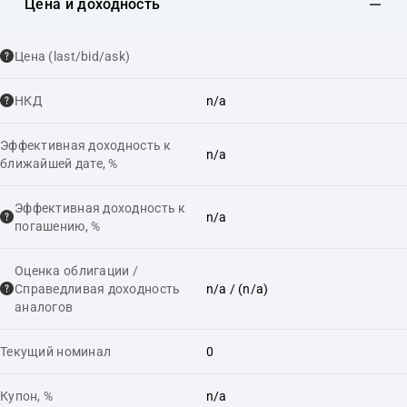
Цена и доходность
Цена (last/bid/ask)
НКД
n/a
Эффективная доходность к
n/a
ближайшей дате, %
Эффективная доходность к
n/a
погашению, %
Оценка облигации /
Справедливая доходность
n/a
/ (n/a)
аналогов
Текущий номинал
0
Купон, %
n/a