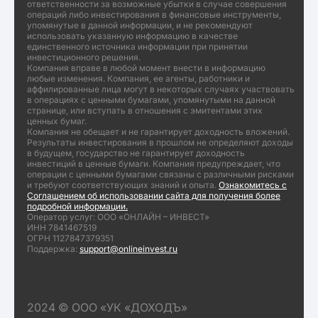
ответственности за возможные убытки в случае совершения
операций либо инвестирования в финансовые инструменты,
упомянутые в данной информации, и не рекомендуют
использовать указанную информацию в качестве
единственного источника информации при принятии
инвестиционного решения.
Компания вправе в любой момент внести в информацию
любые изменения. Компания, ее агенты, работники и
аффилированные лица могут в некоторых случаях участвовать
в операциях с ценными бумагами, упомянутыми на данной
странице, или вступать в отношения с эмитентами этих
ценных бумаг.
Компания не обещает и не гарантирует доходность вложений.
Результаты инвестирования в прошлом не определяют доходы
в будущем, государство не гарантирует доходность
инвестиций в ценные бумаги. Компания предупреждает, что
операции с ценными бумагами связаны с различными рисками
и требуют соответствующих знаний и опыта.
Ознакомитесь с
Соглашением об использовании сайта для получения более
подробной информации.
Оператор услуг: ООО «ОНЛАЙН – ИНВЕСТ»
ИНН 7841467519
ОГРН 1127847379351
Поддержка:
support@onlineinvest.ru
2024 © ООО «УК «ДОХОДЪ»