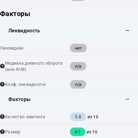
Факторы
Ликвидность
нет
Ликвидная
Медиана дневного оборота
n/a
(млн.RUB)
n/a
Коэф. ликвидности
Факторы
5.8
Качество эмитента
из 10
8.1
Размер
из 10