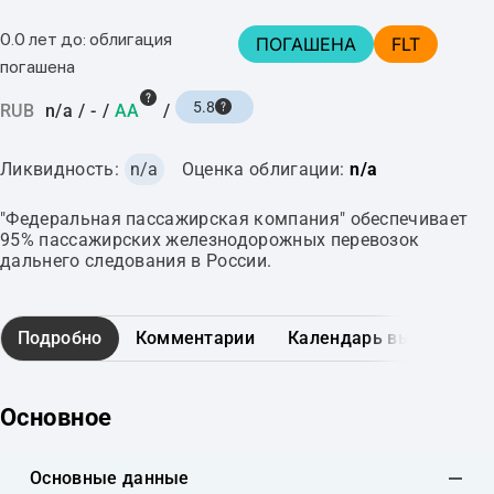
0.0 лет до: облигация
ПОГАШЕНА
FLT
погашена
5.8
RUB
n/a
/
-
/
AA
/
Ликвидность:
n/a
Оценка облигации:
n/a
"Федеральная пассажирская компания" обеспечивает
95% пассажирских железнодорожных перевозок
дальнего следования в России.
Подробно
Комментарии
Календарь выплат
Основное
Основные данные