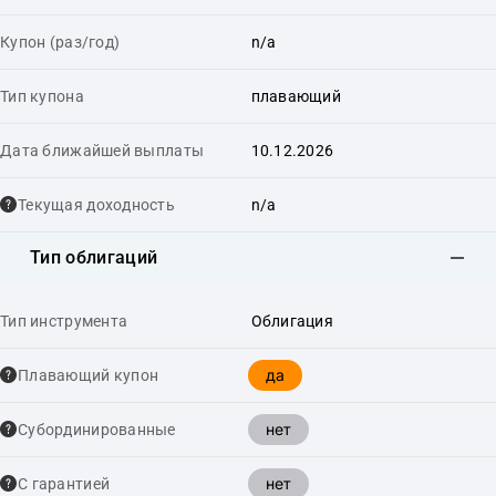
Купон (раз/год)
n/a
Тип купона
плавающий
Дата ближайшей выплаты
10.12.2026
Текущая доходность
n/a
Тип облигаций
Тип инструмента
Облигация
да
Плавающий купон
нет
Cубординированные
нет
С гарантией