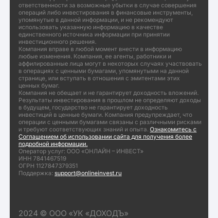
ответственности за возможные убытки в случае совершения
операций либо инвестирования в финансовые инструменты,
упомянутые в данной информации, и не рекомендуют
использовать указанную информацию в качестве
единственного источника информации при принятии
инвестиционного решения.
Компания вправе в любой момент внести в информацию
любые изменения. Компания, ее агенты, работники и
аффилированные лица могут в некоторых случаях участвовать
в операциях с ценными бумагами, упомянутыми на данной
странице, или вступать в отношения с эмитентами этих
ценных бумаг.
Компания не обещает и не гарантирует доходность вложений.
Результаты инвестирования в прошлом не определяют доходы
в будущем, государство не гарантирует доходность
инвестиций в ценные бумаги. Компания предупреждает, что
операции с ценными бумагами связаны с различными рисками
и требуют соответствующих знаний и опыта.
Ознакомитесь с
Соглашением об использовании сайта для получения более
подробной информации.
Оператор услуг: ООО «ОНЛАЙН – ИНВЕСТ»
ИНН 7841467519
ОГРН 1127847379351
Поддержка:
support@onlineinvest.ru
2024 © ООО «УК «ДОХОДЪ»