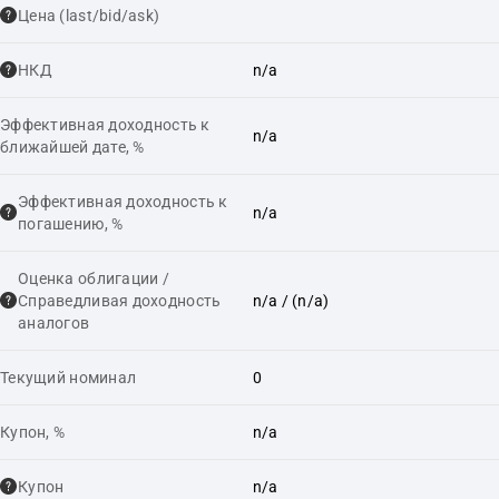
Цена (last/bid/ask)
НКД
n/a
Эффективная доходность к
n/a
ближайшей дате, %
Эффективная доходность к
n/a
погашению, %
Оценка облигации /
Справедливая доходность
n/a
/ (n/a)
аналогов
Текущий номинал
0
Купон, %
n/a
Купон
n/a