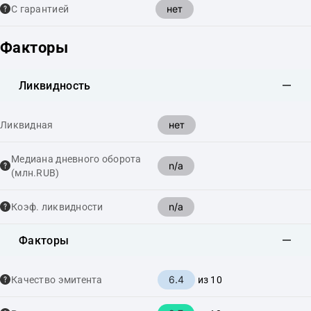
нет
С гарантией
Факторы
Ликвидность
нет
Ликвидная
Медиана дневного оборота
n/a
(млн.RUB)
n/a
Коэф. ликвидности
Факторы
6.4
Качество эмитента
из 10