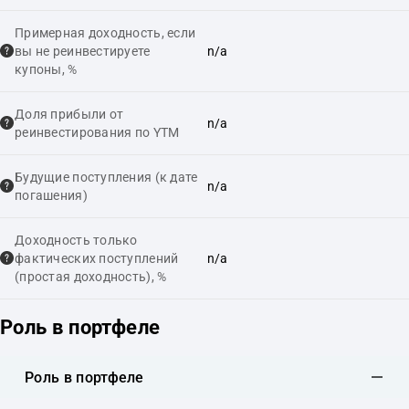
Примерная доходность, если
вы не реинвестируете
n/a
купоны, %
Доля прибыли от
n/a
реинвестирования по YTM
Будущие поступления (к дате
n/a
погашения)
Доходность только
фактических поступлений
n/a
(простая доходность), %
Роль в портфеле
Роль в портфеле