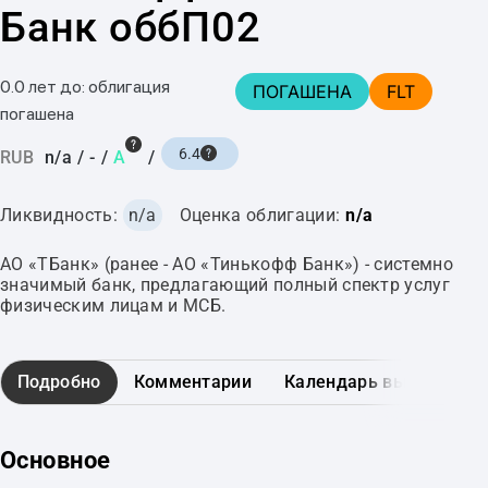
Банк оббП02
0.0 лет до: облигация
ПОГАШЕНА
FLT
погашена
6.4
RUB
n/a
/
-
/
A
/
Ликвидность:
n/a
Оценка облигации:
n/a
АО «ТБанк» (ранее - АО «Тинькофф Банк») - системно
значимый банк, предлагающий полный спектр услуг
физическим лицам и МСБ.
Подробно
Комментарии
Календарь выплат
Основное