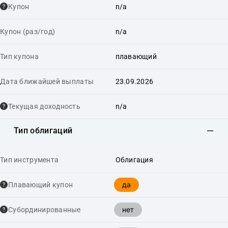
Купон
n/a
Купон (раз/год)
n/a
Тип купона
плавающий
Дата ближайшей выплаты
23.09.2026
Текущая доходность
n/a
Тип облигаций
Тип инструмента
Облигация
да
Плавающий купон
нет
Cубординированные