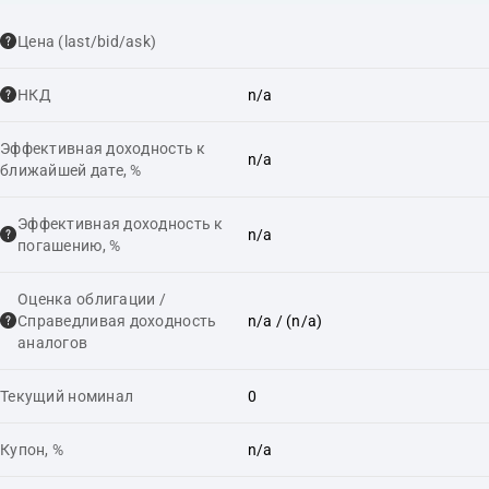
Цена (last/bid/ask)
НКД
n/a
Эффективная доходность к
n/a
ближайшей дате, %
Эффективная доходность к
n/a
погашению, %
Оценка облигации /
Справедливая доходность
n/a
/ (n/a)
аналогов
Текущий номинал
0
Купон, %
n/a