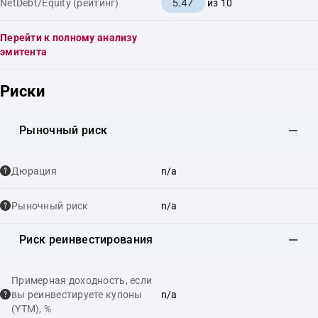
5.47
NetDebt/Equity (рейтинг)
из 10
Перейти к полному анализу
эмитента
Риски
Рыночный риск
Дюрация
n/a
Рыночный риск
n/a
Риск реинвестирования
Примерная доходность, если
вы реинвестируете купоны
n/a
(YTM), %