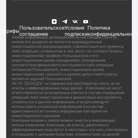
Пользовательское
Условия
Политика
Тарифы
соглашение
подписки
конфиденциальност
Любая информация, размещенная на настоящем сайте (в
любом его разделе) не является индивидуальной
инвестиционной рекомендацией, и финансовые инструменты
либо операции, упомянутые в ней, могут не соответствовать
инвестиционному профилю Пользователя и его
инвестиционным целям (ожиданиям). Определение
соответствия финансового инструмента либо операции
интересам Пользователя, инвестиционным целям,
инвестиционному горизонту и уровню допустимого риска
является задачей Пользователя.
Ни УК "ДОХОДЪ" ни Администратор/Оператор сайта, ни их
агенты и аффилированные лица (далее - Компания) не несут
ответственности за возможные убытки в случае совершения
операций либо инвестирования в финансовые инструменты,
упомянутые в данной информации, и не рекомендуют
использовать указанную информацию в качестве
единственного источника информации при принятии
инвестиционного решения.
Компания вправе в любой момент внести в информацию
любые изменения. Компания, ее агенты, работники и
аффилированные лица могут в некоторых случаях участвовать
в операциях с ценными бумагами, упомянутыми на данной