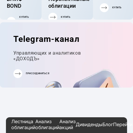
BOND
облигации
КУПИТЬ
КУПИТЬ
КУПИТЬ
ГОТОВЫЙ
ПОРТФЕЛЬ
Telegram-канал
Управляющих и аналитиков
«ДОХОДЪ»
ПРИСОЕДИНИТЬСЯ
Лестница
Анализ
Анализ
Дивиденды
Блог
Перейти
облигаций
облигаций
акций