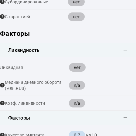
нет
Cубординированные
нет
С гарантией
Факторы
Ликвидность
нет
Ликвидная
Медиана дневного оборота
n/a
(млн.RUB)
n/a
Коэф. ликвидности
Факторы
6.7
Качество эмитента
из 10