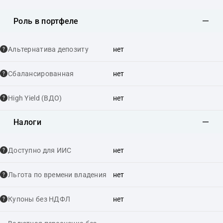
Роль в портфеле
Альтернатива депозиту
нет
Сбалансированная
нет
High Yield (ВДО)
нет
Налоги
Доступно для ИИС
нет
Льгота по времени владения
нет
Купоны без НДФЛ
нет