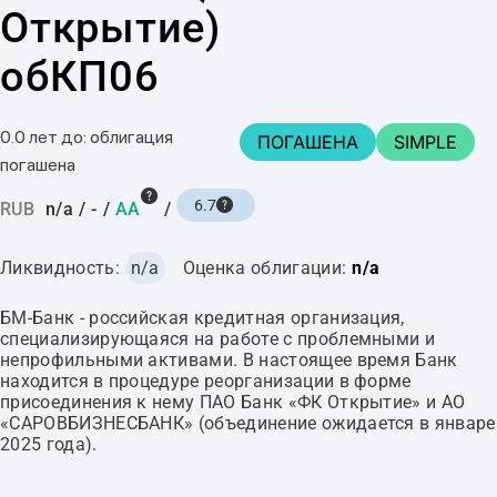
Открытие)
обКП06
0.0 лет до: облигация
ПОГАШЕНА
SIMPLE
погашена
6.7
RUB
n/a
/
-
/
AA
/
Ликвидность:
n/a
Оценка облигации:
n/a
БМ-Банк - российская кредитная организация,
специализирующаяся на работе с проблемными и
непрофильными активами. В настоящее время Банк
находится в процедуре реорганизации в форме
присоединения к нему ПАО Банк «ФК Открытие» и АО
«САРОВБИЗНЕСБАНК» (объединение ожидается в январе
2025 года).