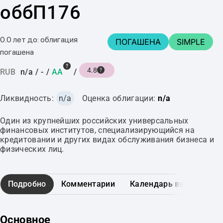
оббП176
0.0 лет до: облигация
ПОГАШЕНА
SIMPLE
погашена
4.8
RUB
n/a
/
-
/
AA
/
Ликвидность:
n/a
Оценка облигации:
n/a
Один из крупнейших российских универсальных
финансовых институтов, специализирующийся на
кредитовании и других видах обслуживания бизнеса и
физических лиц.
Подробно
Комментарии
Календарь выплат
Основное