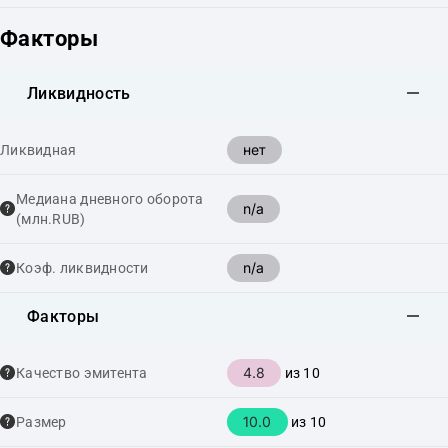
Факторы
Ликвидность
нет
Ликвидная
Медиана дневного оборота
n/a
(млн.RUB)
n/a
Коэф. ликвидности
Факторы
4.8
Качество эмитента
из 10
10.0
Размер
из 10