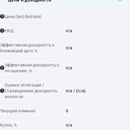
Цена (last/bid/ask)
НКД
n/a
Эффективная доходность к
n/a
ближайшей дате, %
Эффективная доходность к
n/a
погашению, %
Оценка облигации /
Справедливая доходность
n/a
/ (n/a)
аналогов
Текущий номинал
0
Купон, %
n/a