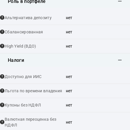
Роль в портфеле
Альтернатива депозиту
нет
Сбалансированная
нет
High Yield (ВДО)
нет
Налоги
Доступно для ИИС
нет
Льгота по времени владения
нет
Купоны без НДФЛ
нет
Валютная переоценка без
нет
НДФЛ