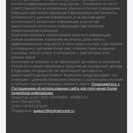
агенты и аффилированные лица (далее - Компания) не несут
ответственности за возможные убытки в случае совершения
операций либо инвестирования в финансовые инструменты,
упомянутые в данной информации, и не рекомендуют
использовать указанную информацию в качестве
единственного источника информации при принятии
инвестиционного решения.
Компания вправе в любой момент внести в информацию
любые изменения. Компания, ее агенты, работники и
аффилированные лица могут в некоторых случаях участвовать
в операциях с ценными бумагами, упомянутыми на данной
странице, или вступать в отношения с эмитентами этих
ценных бумаг.
Компания не обещает и не гарантирует доходность вложений.
Результаты инвестирования в прошлом не определяют доходы
в будущем, государство не гарантирует доходность
инвестиций в ценные бумаги. Компания предупреждает, что
операции с ценными бумагами связаны с различными рисками
и требуют соответствующих знаний и опыта.
Ознакомитесь с
Соглашением об использовании сайта для получения более
подробной информации.
Оператор услуг: ООО «ОНЛАЙН – ИНВЕСТ»
ИНН 7841467519
ОГРН 1127847379351
Поддержка:
support@onlineinvest.ru