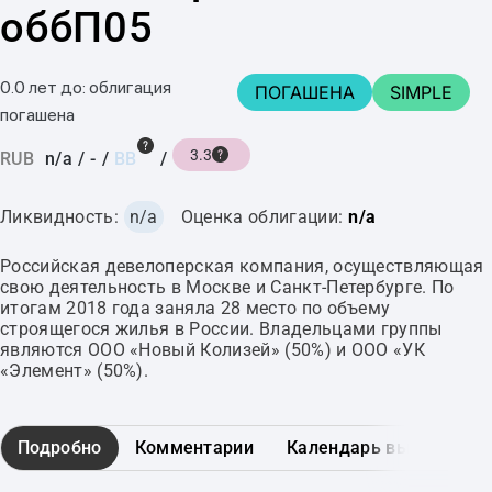
оббП05
0.0 лет до: облигация
ПОГАШЕНА
SIMPLE
погашена
3.3
RUB
n/a
/
-
/
BB
/
Ликвидность:
n/a
Оценка облигации:
n/a
Российская девелоперская компания, осуществляющая
свою деятельность в Москве и Санкт-Петербурге. По
итогам 2018 года заняла 28 место по объему
строящегося жилья в России. Владельцами группы
являются ООО «Новый Колизей» (50%) и ООО «УК
«Элемент» (50%).
Подробно
Комментарии
Календарь выплат