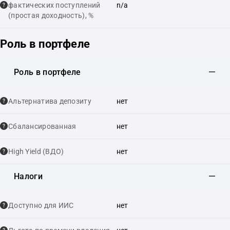
фактических поступлений
n/a
(простая доходность), %
Роль в портфеле
Роль в портфеле
Альтернатива депозиту
нет
Сбалансированная
нет
High Yield (ВДО)
нет
Налоги
Доступно для ИИС
нет