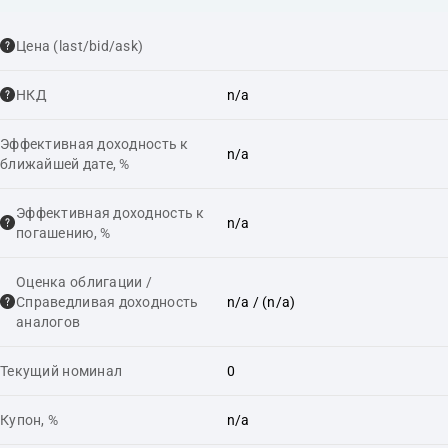
Цена (last/bid/ask)
НКД
n/a
Эффективная доходность к
n/a
ближайшей дате, %
Эффективная доходность к
n/a
погашению, %
Оценка облигации /
Справедливая доходность
n/a
/ (n/a)
аналогов
Текущий номинал
0
Купон, %
n/a