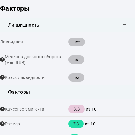
Факторы
Ликвидность
нет
Ликвидная
Медиана дневного оборота
n/a
(млн.RUB)
n/a
Коэф. ликвидности
Факторы
3.3
Качество эмитента
из 10
7.3
Размер
из 10