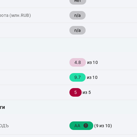
нет
n/a
рота (млн.RUB)
n/a
4.8
из 10
9.7
из 10
5
из 5
ги
AA
ХОДЪ
(9 из 10)