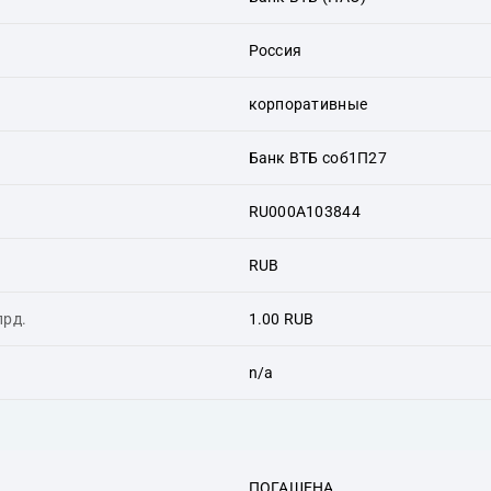
Россия
корпоративные
Банк ВТБ соб1П27
RU000A103844
RUB
лрд.
1.00 RUB
n/a
ПОГАШЕНА