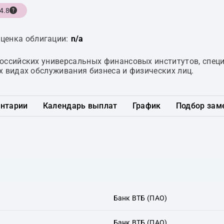
4.8
ценка облигации:
n/a
российских универсальных финансовых институтов, спе
х видах обслуживания бизнеса и физических лиц.
нтарии
Календарь выплат
График
Подбор зам
Банк ВТБ (ПАО)
Банк ВТБ (ПАО)