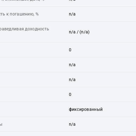
ть к погашению, %
n/a
праведливая доходность
n/a
/ (n/a)
0
n/a
n/a
0
фиксированный
ты
n/a