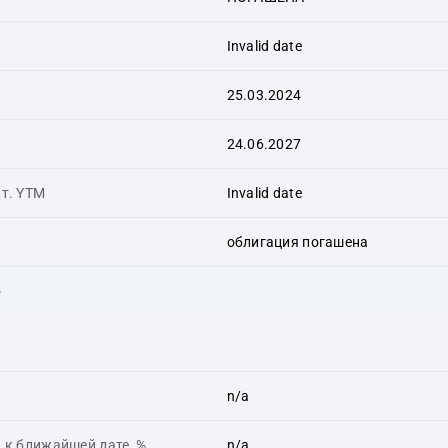
Invalid date
25.03.2024
24.06.2027
ит. YTM
Invalid date
облигация погашена
ь
n/a
 к ближайшей дате, %
n/a