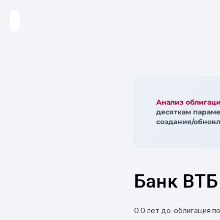
Анализ облигац
десяткам параме
создания/обновл
Банк ВТБ
0.0 лет до: облигация п