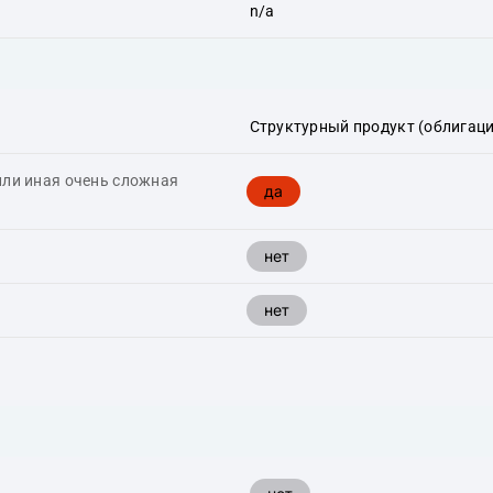
n/a
Структурный продукт (облигаци
или иная очень сложная
да
нет
нет