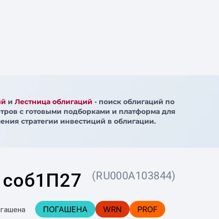
ий
и
Лестница облигаций
- поиск облигаций по
тров с готовыми подборками и платформа для
ения стратегии инвестиций в облигации.
 соб1П27
(RU000A103844)
ПОГАШЕНА
WRN
PROF
огашена