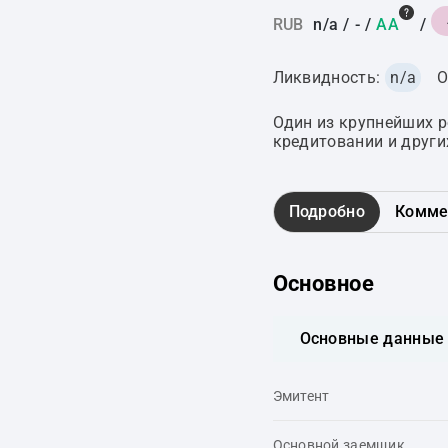
RUB
n/a
/
-
/
AA
/
Ликвидность:
n/a
О
Один из крупнейших 
кредитовании и други
Подробно
Комме
Основное
Основные данные
Эмитент
Основной заемщик