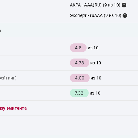
АКРА - AAA(RU) (9 из 10)
Эксперт - ruAAA (9 из 10)
а
4.8
из 10
4.78
из 10
4.00
рейтинг)
из 10
7.32
из 10
изу эмитента