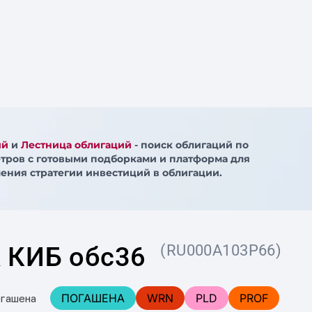
ий
и
Лестница облигаций
- поиск облигаций по
тров с готовыми подборками и платформа для
ения стратегии инвестиций в облигации.
 КИБ обс36
(RU000A103P66)
ПОГАШЕНА
WRN
PLD
PROF
огашена