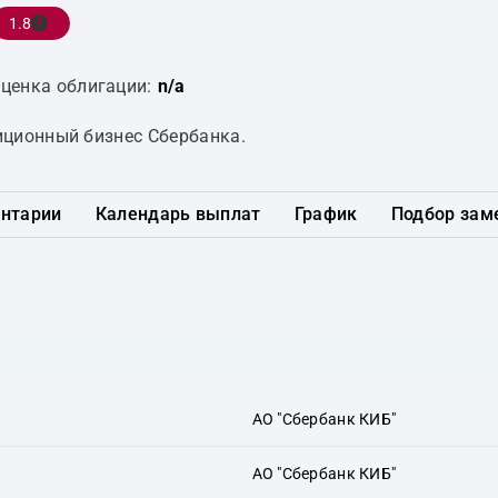
1.8
ценка облигации:
n/a
иционный бизнес Сбербанка.
нтарии
Календарь выплат
График
Подбор зам
АО "Сбербанк КИБ"
АО "Сбербанк КИБ"