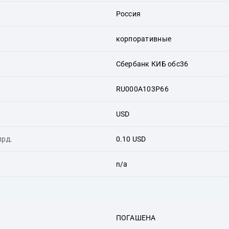
Россия
корпоративные
Сбербанк КИБ обс36
RU000A103P66
USD
лрд.
0.10 USD
n/a
ПОГАШЕНА