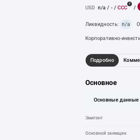
USD
n/a
/
-
/
CCC
/
Ликвидность:
n/a
О
Корпоративно-инвест
Подробно
Комме
Основное
Основные данные
Эмитент
Основной заемщик