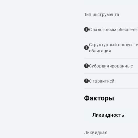
Тип инструмента
С залоговым обеспечен
Структурный продукт 
облигация
Cубординированные
С гарантией
Факторы
Ликвидность
Ликвидная