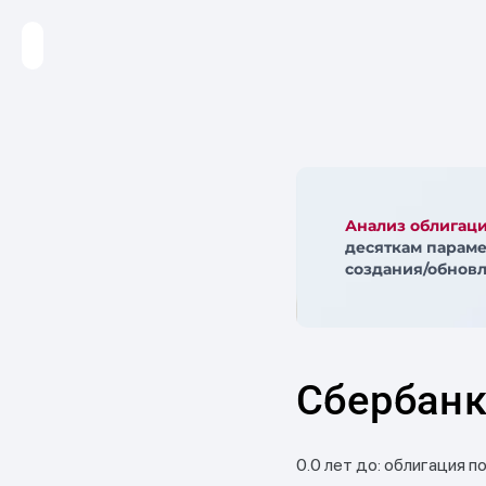
Анализ облигац
десяткам параме
создания/обновл
Сбербанк
0.0 лет до: облигация п