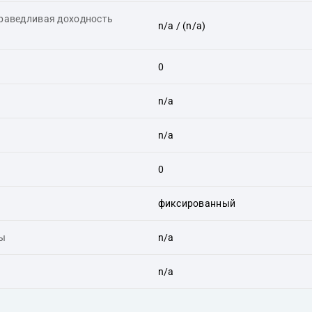
праведливая доходность
n/a
/ (n/a)
0
n/a
n/a
0
фиксированный
ты
n/a
n/a