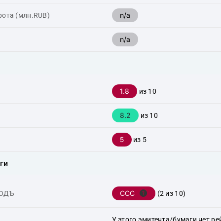
n/a
рота (млн.RUB)
n/a
1.8
из 10
8.2
из 10
5
из 5
ги
CCC
ХОДЪ
(2 из 10)
У этого эмитента/бумаги нет ре