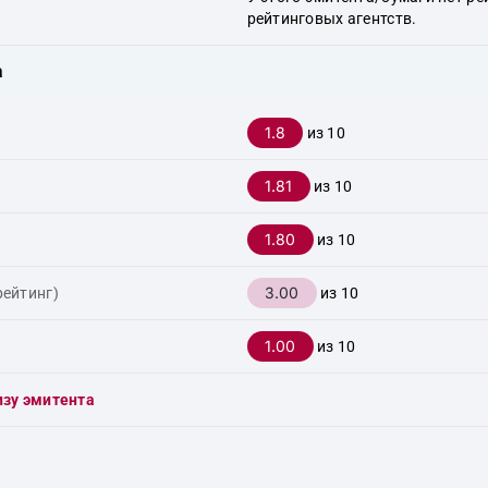
рейтинговых агентств.
а
1.8
из 10
1.81
из 10
1.80
из 10
3.00
рейтинг)
из 10
1.00
из 10
изу эмитента