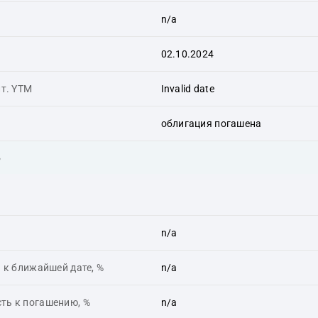
n/a
02.10.2024
ит. YTM
Invalid date
облигация погашена
ь
n/a
 к ближайшей дате, %
n/a
ть к погашению, %
n/a