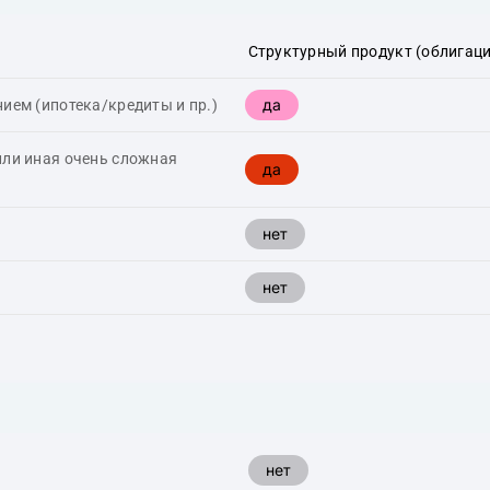
Структурный продукт (облигаци
да
ием (ипотека/кредиты и пр.)
или иная очень сложная
да
нет
нет
нет