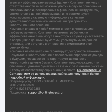
агенты и аффилированные лица (далее - Компания) не несут
ответственности за возможные убытки в случае совершения
операций либо инвестирования в финансовые инструменты,
упомянутые в данной информации, и не рекомендуют
использовать указанную информацию в качестве
единственного источника информации при принятии
инвестиционного решения.
Компания вправе в любой момент внести в информацию
любые изменения. Компания, ее агенты, работники и
аффилированные лица могут в некоторых случаях участвовать
в операциях с ценными бумагами, упомянутыми на данной
странице, или вступать в отношения с эмитентами этих
ценных бумаг.
Компания не обещает и не гарантирует доходность вложений.
Результаты инвестирования в прошлом не определяют доходы
в будущем, государство не гарантирует доходность
инвестиций в ценные бумаги. Компания предупреждает, что
операции с ценными бумагами связаны с различными рисками
и требуют соответствующих знаний и опыта.
Ознакомитесь с
Соглашением об использовании сайта для получения более
подробной информации.
Оператор услуг: ООО «ОНЛАЙН – ИНВЕСТ»
ИНН 7841467519
ОГРН 1127847379351
Поддержка:
support@onlineinvest.ru