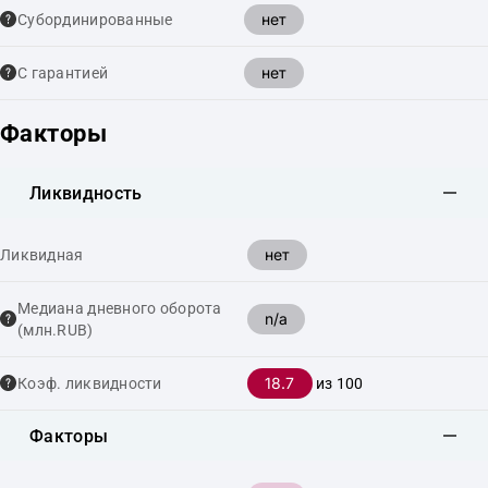
нет
Cубординированные
нет
С гарантией
Факторы
Ликвидность
нет
Ликвидная
Медиана дневного оборота
n/a
(млн.RUB)
18.7
Коэф. ликвидности
из 100
Факторы