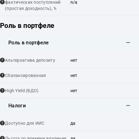
фактических поступлений
n/a
(простая доходность), %
Роль в портфеле
Роль в портфеле
Альтернатива депозиту
нет
Сбалансированная
нет
High Yield (ВДО)
нет
Налоги
Доступно для ИИС
да
Льгота по времени владения
да