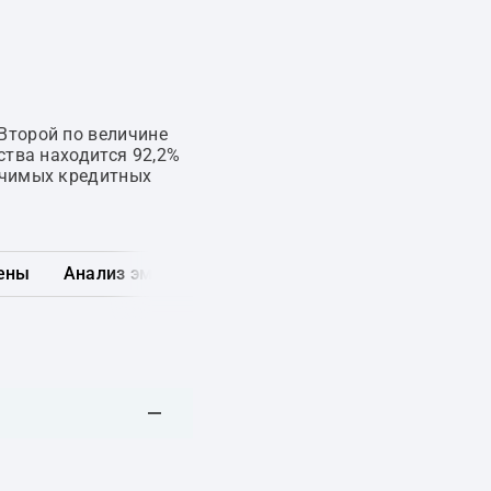
Второй по величине
ства находится 92,2%
ачимых кредитных
ены
Анализ эмитента
Карта рынка
Другие обл