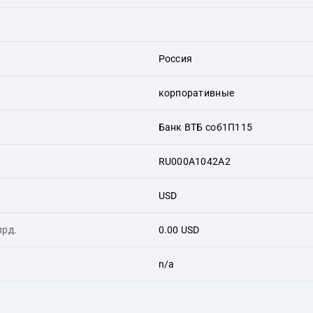
Россия
корпоративные
Банк ВТБ соб1П115
RU000A1042A2
USD
лрд.
0.00 USD
n/a