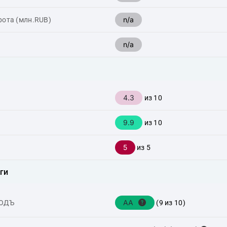
n/a
рота (млн.RUB)
n/a
4.3
из 10
9.9
из 10
5
из 5
ги
AA
ХОДЪ
(9 из 10)