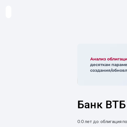
Анализ облигац
десяткам параме
создания/обновл
Банк ВТБ
0.0 лет до: облигация п