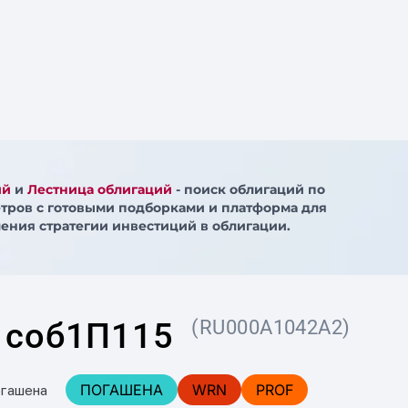
ий
и
Лестница облигаций
- поиск облигаций по
тров с готовыми подборками и платформа для
ения стратегии инвестиций в облигации.
 соб1П115
(RU000A1042A2)
ПОГАШЕНА
WRN
PROF
огашена