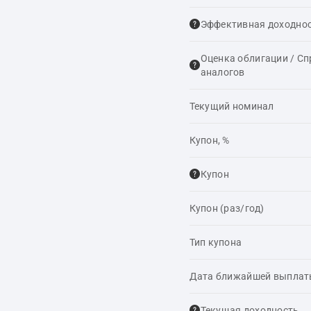
Эффективная доходнос
Оценка облигации / С
аналогов
Текущий номинал
Купон, %
Купон
Купон (раз/год)
Тип купона
Дата ближайшей выпла
Текущая доходность