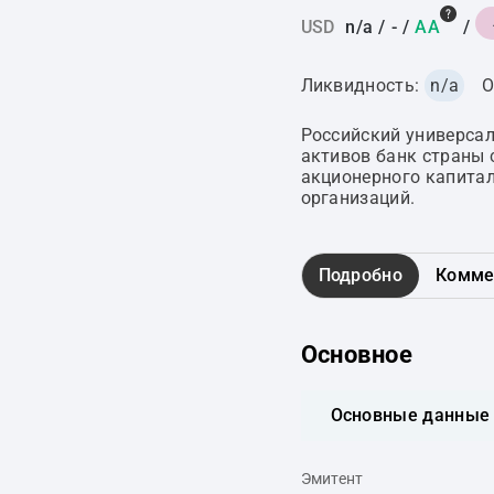
USD
n/a
/
-
/
AA
/
Ликвидность:
n/a
О
Российский универсал
активов банк страны 
акционерного капитал
организаций.
Подробно
Комме
Основное
Основные данные
Эмитент