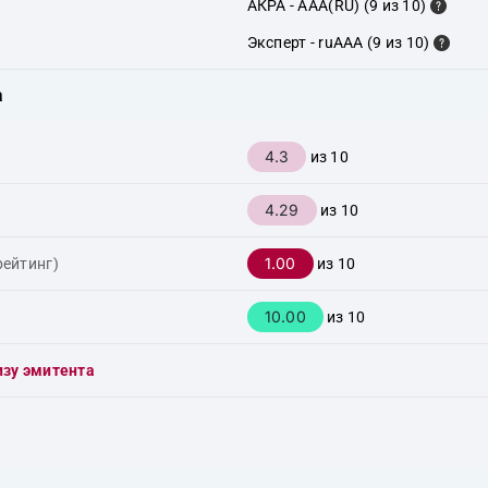
АКРА - AAA(RU) (9 из 10)
Эксперт - ruAAA (9 из 10)
а
4.3
из 10
4.29
из 10
1.00
рейтинг)
из 10
10.00
из 10
изу эмитента