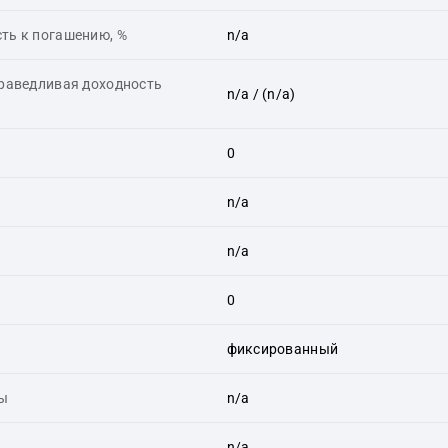
ть к погашению, %
n/a
праведливая доходность
n/a
/ (n/a)
0
n/a
n/a
0
фиксированный
ты
n/a
n/a