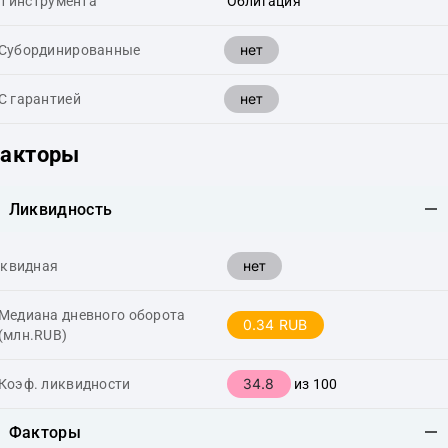
п инструмента
Облигация
нет
Cубординированные
нет
С гарантией
акторы
Ликвидность
нет
квидная
Медиана дневного оборота
0.34 RUB
(млн.RUB)
34.8
Коэф. ликвидности
из 100
Факторы