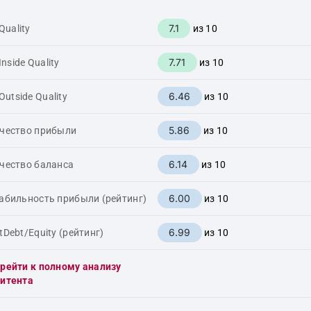
7.1
Quality
из 10
7.71
Inside Quality
из 10
6.46
Outside Quality
из 10
5.86
чество прибыли
из 10
6.14
чество баланса
из 10
6.00
абильность прибыли (рейтинг)
из 10
6.99
tDebt/Equity (рейтинг)
из 10
рейти к полному анализу
итента