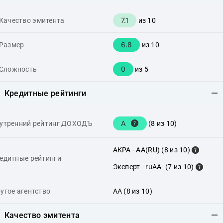
7.1
Качество эмитента
из 10
6.8
Размер
из 10
0
Сложность
из 5
Кредитные рейтинги
A
утренний рейтинг ДОХОДЪ
(8 из 10)
АКРА - AA(RU) (8 из 10)
едитные рейтинги
Эксперт - ruAA- (7 из 10)
угое агентство
AA (8 из 10)
Качество эмитента