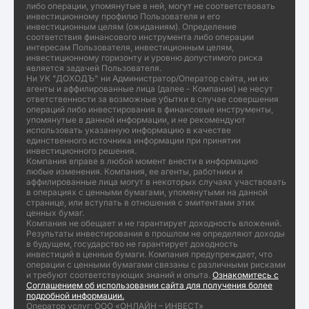
либо операции, упомянутые в ней, могут не соответствовать
инвестиционному профилю Пользователя и его
инвестиционным целям (ожиданиям). Определение
соответствия финансового инструмента либо операции
интересам Пользователя, инвестиционным целям,
инвестиционному горизонту и уровню допустимого риска
является задачей Пользователя.
Ни УК "ДОХОДЪ" ни Администратор/Оператор сайта, ни их
агенты и аффилированные лица (далее - Компания) не несут
ответственности за возможные убытки в случае совершения
операций либо инвестирования в финансовые инструменты,
упомянутые в данной информации, и не рекомендуют
использовать указанную информацию в качестве
единственного источника информации при принятии
инвестиционного решения.
Компания вправе в любой момент внести в информацию
любые изменения. Компания, ее агенты, работники и
аффилированные лица могут в некоторых случаях участвовать
в операциях с ценными бумагами, упомянутыми на данной
странице, или вступать в отношения с эмитентами этих
ценных бумаг.
Компания не обещает и не гарантирует доходность вложений.
Результаты инвестирования в прошлом не определяют доходы
в будущем, государство не гарантирует доходность
инвестиций в ценные бумаги. Компания предупреждает, что
операции с ценными бумагами связаны с различными рисками
и требуют соответствующих знаний и опыта.
Ознакомитесь с
Соглашением об использовании сайта для получения более
подробной информации.
Оператор услуг: ООО «ОНЛАЙН – ИНВЕСТ»