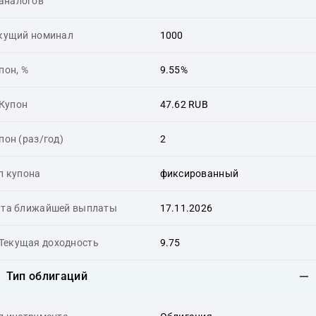
аналогов
кущий номинал
1000
пон, %
9.55%
Купон
47.62 RUB
пон (раз/год)
2
п купона
фиксированный
та ближайшей выплаты
17.11.2026
Текущая доходность
9.75
Тип облигаций