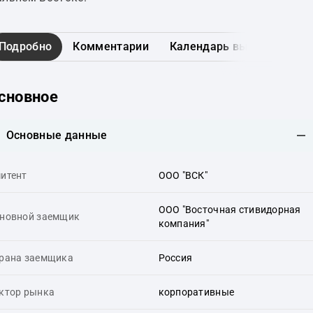
Подробно
Комментарии
Календарь выплат
Гр
сновное
Основные данные
итент
ООО "ВСК"
ООО "Восточная стивидорная
новной заемщик
компания"
рана заемщика
Россия
ктор рынка
корпоративные