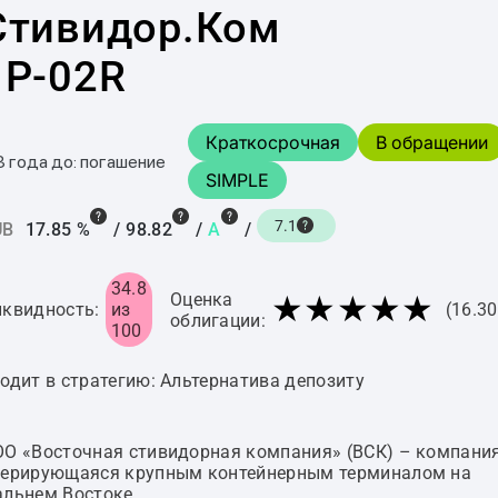
Стивидор.Ком
1P-02R
Краткосрочная
В обращении
3 года до: погашение
SIMPLE
7.1
UB
17.85 %
/
98.82
/
A
/
34.8
★★★★★
Оценка
квидность:
из
(16.3
облигации:
100
одит в стратегию: Альтернатива депозиту
О «Восточная стивидорная компания» (ВСК) – компания
перирующаяся крупным контейнерным терминалом на
льнем Востоке.