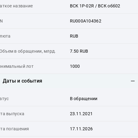
аткое название
ВСК 1P-02R / ВСК обб02
IN
RU000A104362
люта
RUB
Объем в обращении, млрд.
7.50 RUB
нимальный лот
1000
Даты и события
атус
В обращении
та выпуска
23.11.2021
та погашения
17.11.2026