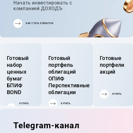
Начать инвестировать с
компанией ДОХОДЪ
КАК СТАТЬ КЛИЕНТОМ
Готовый
Готовый
Готовые
набор
портфель
портфели
ценных
облигаций
акций
бумаг
ОПИФ
БПИФ
Перспективные
BOND
облигации
КУПИТЬ
КУПИТЬ
КУПИТЬ
ГОТОВЫЙ
ПОРТФЕЛЬ
Telegram-канал