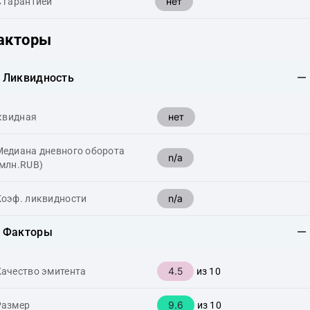
нет
С гарантией
акторы
Ликвидность
нет
квидная
Медиана дневного оборота
n/a
(млн.RUB)
n/a
Коэф. ликвидности
Факторы
4.5
Качество эмитента
из 10
9.6
Размер
из 10