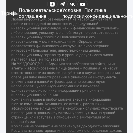
Пользовательское
Условия
Политика
Тарифы
соглашение
подписки
конфиденциальност
Любая информация, размещенная на настоящем сайте (в
любом его разделе) не является индивидуальной
инвестиционной рекомендацией, и финансовые инструменты
либо операции, упомянутые в ней, могут не соответствовать
инвестиционному профилю Пользователя и его
инвестиционным целям (ожиданиям). Определение
соответствия финансового инструмента либо операции
интересам Пользователя, инвестиционным целям,
инвестиционному горизонту и уровню допустимого риска
является задачей Пользователя.
Ни УК "ДОХОДЪ" ни Администратор/Оператор сайта, ни их
агенты и аффилированные лица (далее - Компания) не несут
ответственности за возможные убытки в случае совершения
операций либо инвестирования в финансовые инструменты,
упомянутые в данной информации, и не рекомендуют
использовать указанную информацию в качестве
единственного источника информации при принятии
инвестиционного решения.
Компания вправе в любой момент внести в информацию
любые изменения. Компания, ее агенты, работники и
аффилированные лица могут в некоторых случаях участвовать
в операциях с ценными бумагами, упомянутыми на данной
странице, или вступать в отношения с эмитентами этих
ценных бумаг.
Компания не обещает и не гарантирует доходность вложений.
Результаты инвестирования в прошлом не определяют доходы