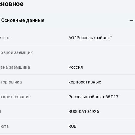
сновное
Основные данные
итент
АО "Россельхозбанк"
новной заемщик
рана заемщика
Россия
ктор рынка
корпоративные
ткое название
Россельхозбанк оббП17
N
RU000A104925
люта
RUB