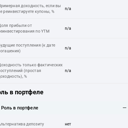
Примерная доходность, если вы
n/a
е реинвестируете купоны, %
Доля прибыли от
n/a
реинвестирования по YTM
Будущие поступления (к дате
n/a
погашения)
Доходность только фактических
поступлений (простая
n/a
оходность), %
оль в портфеле
Роль в портфеле
Альтернатива депозиту
нет