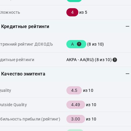
4
Сложность
из 5
Кредитные рейтинги
A
утренний рейтинг ДОХОДЪ
(8 из 10)
едитные рейтинги
АКРА - AA(RU) (8 из 10)
Качество эмитента
4.5
uality
из 10
4.49
utside Quality
из 10
3.00
бильность прибыли (рейтинг)
из 10