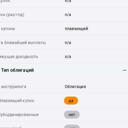
Купон
n/a
он (раз/год)
n/a
 купона
плавающий
та ближайшей выплаты
n/a
Текущая доходность
n/a
Тип облигаций
 инструмента
Облигация
да
Плавающий купон
нет
Cубординированные