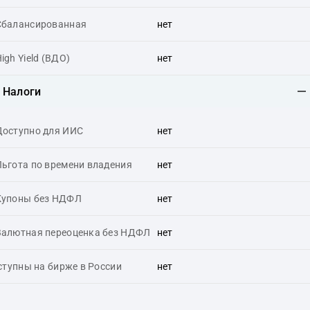
Сбалансированная
нет
igh Yield (ВДО)
нет
Налоги
Доступно для ИИС
нет
Льгота по времени владения
нет
Купоны без НДФЛ
нет
Валютная переоценка без НДФЛ
нет
тупны на бирже в России
нет