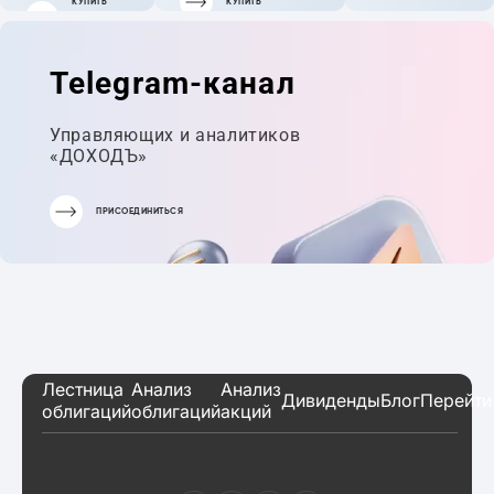
КУПИТЬ
КУПИТЬ
ГОТОВЫЙ
ПОРТФЕЛЬ
Telegram-канал
Управляющих и аналитиков
«ДОХОДЪ»
ПРИСОЕДИНИТЬСЯ
Лестница
Анализ
Анализ
Дивиденды
Блог
Перейти
облигаций
облигаций
акций