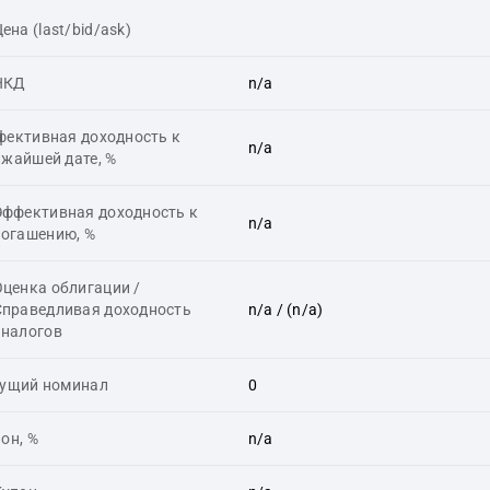
ена (last/bid/ask)
НКД
n/a
фективная доходность к
n/a
жайшей дате, %
Эффективная доходность к
n/a
погашению, %
Оценка облигации /
Справедливая доходность
n/a
/ (n/a)
аналогов
кущий номинал
0
он, %
n/a