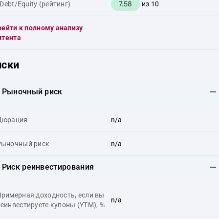
7.58
Debt/Equity (рейтинг)
из 10
ейти к полному анализу
итента
иски
Рыночный риск
Дюрация
n/a
Рыночный риск
n/a
Риск реинвестирования
Примерная доходность, если вы
n/a
еинвестируете купоны (YTM), %