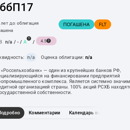
ббП17
 лет до: облигация
ПОГАШЕНА
FLT
гашена
4.5
B
n/a
/
-
/
A
/
квидность:
n/a
Оценка облигации:
n/a
 «Россельхозбанк» — один из крупнейших банков РФ,
ециализирующийся на финансировании предприятий
ропромышленного комплекса. Является системно значи
едитной организацией страны. 100% акций РСХБ находят
государственной собственности.
Подробно
Комментарии
Календарь выплат
Гра