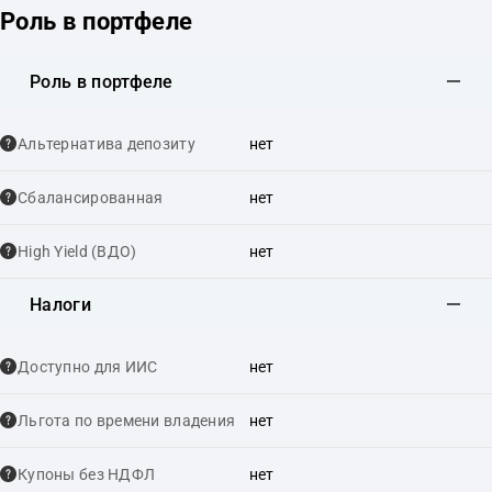
Роль в портфеле
Роль в портфеле
Альтернатива депозиту
нет
Сбалансированная
нет
High Yield (ВДО)
нет
Налоги
Доступно для ИИС
нет
Льгота по времени владения
нет
Купоны без НДФЛ
нет