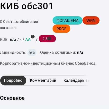
КИБ обс301
ПОГАШЕНА
WRN
0.0 лет до: облигация
погашена
PROF
2.8
RUB
n/a
/
-
/
AA
/
Ликвидность:
n/a
Оценка облигации:
n/a
Корпоративно-инвестиционный бизнес Сбербанка.
Подробно
Комментарии
Календарь выплат
Основное