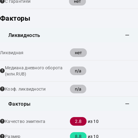
нет
С гарантией
Факторы
Ликвидность
нет
Ликвидная
Медиана дневного оборота
n/a
(млн.RUB)
n/a
Коэф. ликвидности
Факторы
2.8
Качество эмитента
из 10
8.8
Размер
из 10