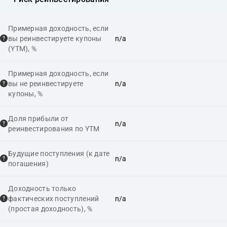
Примерная доходность, если
вы реинвестируете купоны
n/a
(YTM), %
Примерная доходность, если
вы не реинвестируете
n/a
купоны, %
Доля прибыли от
n/a
реинвестирования по YTM
Будущие поступления (к дате
n/a
погашения)
Доходность только
фактических поступлений
n/a
(простая доходность), %