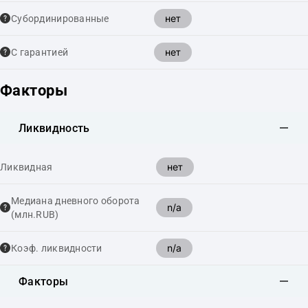
нет
Cубординированные
нет
С гарантией
Факторы
Ликвидность
нет
Ликвидная
Медиана дневного оборота
n/a
(млн.RUB)
n/a
Коэф. ликвидности
Факторы