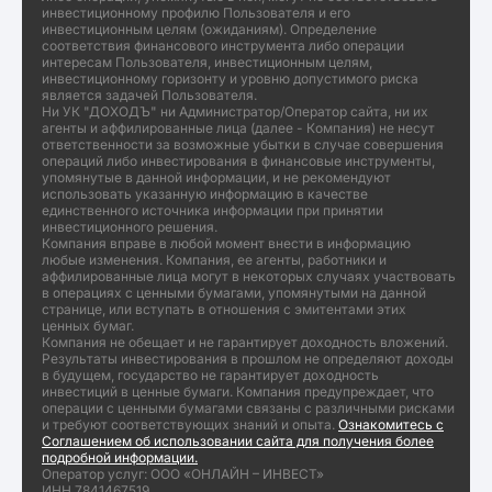
инвестиционному профилю Пользователя и его
инвестиционным целям (ожиданиям). Определение
соответствия финансового инструмента либо операции
интересам Пользователя, инвестиционным целям,
инвестиционному горизонту и уровню допустимого риска
является задачей Пользователя.
Ни УК "ДОХОДЪ" ни Администратор/Оператор сайта, ни их
агенты и аффилированные лица (далее - Компания) не несут
ответственности за возможные убытки в случае совершения
операций либо инвестирования в финансовые инструменты,
упомянутые в данной информации, и не рекомендуют
использовать указанную информацию в качестве
единственного источника информации при принятии
инвестиционного решения.
Компания вправе в любой момент внести в информацию
любые изменения. Компания, ее агенты, работники и
аффилированные лица могут в некоторых случаях участвовать
в операциях с ценными бумагами, упомянутыми на данной
странице, или вступать в отношения с эмитентами этих
ценных бумаг.
Компания не обещает и не гарантирует доходность вложений.
Результаты инвестирования в прошлом не определяют доходы
в будущем, государство не гарантирует доходность
инвестиций в ценные бумаги. Компания предупреждает, что
операции с ценными бумагами связаны с различными рисками
и требуют соответствующих знаний и опыта.
Ознакомитесь с
Соглашением об использовании сайта для получения более
подробной информации.
Оператор услуг: ООО «ОНЛАЙН – ИНВЕСТ»
ИНН 7841467519