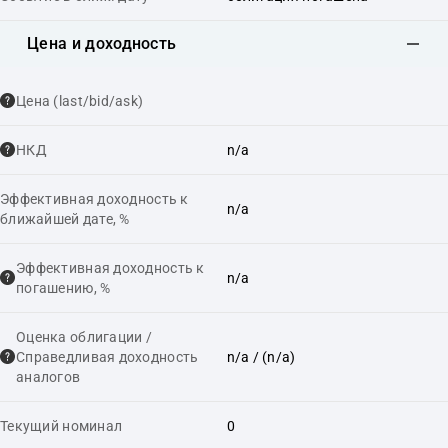
Цена и доходность
Цена (last/bid/ask)
НКД
n/a
Эффективная доходность к
n/a
ближайшей дате, %
Эффективная доходность к
n/a
погашению, %
Оценка облигации /
Справедливая доходность
n/a
/ (n/a)
аналогов
Текущий номинал
0