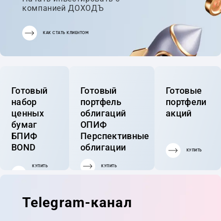
компанией ДОХОДЪ
КАК СТАТЬ КЛИЕНТОМ
Готовый
Готовый
Готовые
набор
портфель
портфели
ценных
облигаций
акций
бумаг
ОПИФ
БПИФ
Перспективные
BOND
облигации
КУПИТЬ
КУПИТЬ
КУПИТЬ
ГОТОВЫЙ
ПОРТФЕЛЬ
Telegram-канал