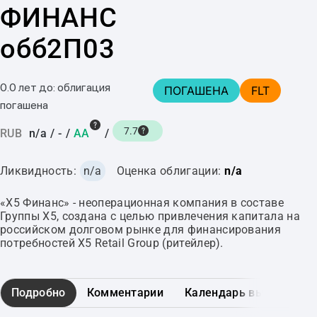
ФИНАНС
обб2П03
0.0 лет до: облигация
ПОГАШЕНА
FLT
погашена
7.7
RUB
n/a
/
-
/
AA
/
Ликвидность:
n/a
Оценка облигации:
n/a
«X5 Финанс» - неоперационная компания в составе
Группы Х5, создана с целью привлечения капитала на
российском долговом рынке для финансирования
потребностей X5 Retail Group (ритейлер).
Подробно
Комментарии
Календарь выплат