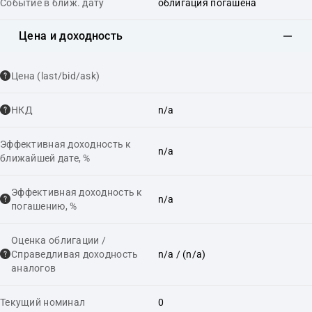
Событие в ближ. дату
облигация погашена
Цена и доходность
Цена (last/bid/ask)
НКД
n/a
Эффективная доходность к
n/a
ближайшей дате, %
Эффективная доходность к
n/a
погашению, %
Оценка облигации /
Справедливая доходность
n/a
/ (n/a)
аналогов
Текущий номинал
0