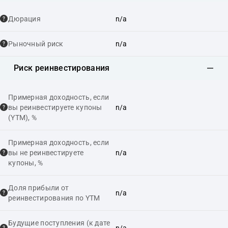
Дюрация
n/a
Рыночный риск
n/a
Риск реинвестирования
Примерная доходность, если
вы реинвестируете купоны
n/a
(YTM), %
Примерная доходность, если
вы не реинвестируете
n/a
купоны, %
Доля прибыли от
n/a
реинвестирования по YTM
Будущие поступления (к дате
n/a