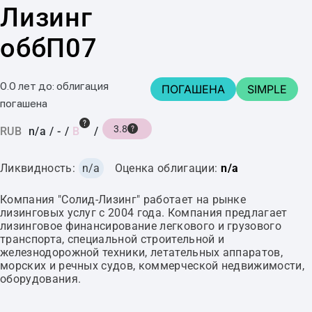
Лизинг
оббП07
0.0 лет до: облигация
ПОГАШЕНА
SIMPLE
погашена
3.8
RUB
n/a
/
-
/
B
/
Ликвидность:
n/a
Оценка облигации:
n/a
Компания "Солид-Лизинг" работает на рынке
лизинговых услуг с 2004 года. Компания предлагает
лизинговое финансирование легкового и грузового
транспорта, специальной строительной и
железнодорожной техники, летательных аппаратов,
морских и речных судов, коммерческой недвижимости,
оборудования.