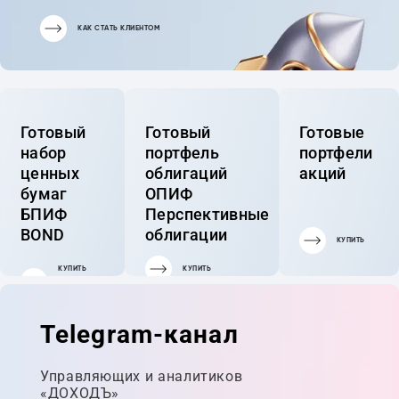
КАК СТАТЬ КЛИЕНТОМ
Готовый
Готовый
Готовые
набор
портфель
портфели
ценных
облигаций
акций
бумаг
ОПИФ
БПИФ
Перспективные
BOND
облигации
КУПИТЬ
КУПИТЬ
КУПИТЬ
ГОТОВЫЙ
ПОРТФЕЛЬ
Telegram-канал
Управляющих и аналитиков
«ДОХОДЪ»