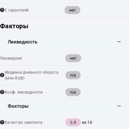
нет
С гарантией
Факторы
Ликвидность
нет
Ликвидная
Медиана дневного оборота
n/a
(млн.RUB)
n/a
Коэф. ликвидности
Факторы
3.8
Качество эмитента
из 10