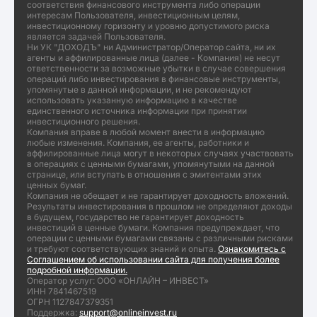
соответствия финансового инструмента либо операции
интересам Пользователя, инвестиционным целям,
инвестиционному горизонту и уровню допустимого риска
является задачей Пользователя.
Ни УК "ДОХОДЪ" ни Администратор/Оператор сайта, ни их
агенты и аффилированные лица (далее - Компания) не несут
ответственности за возможные убытки в случае совершения
операций либо инвестирования в финансовые инструменты,
упомянутые в данной информации, и не рекомендуют
использовать указанную информацию в качестве
единственного источника информации при принятии
инвестиционного решения.
Компания вправе в любой момент внести в информацию
любые изменения. Компания, ее агенты, работники и
аффилированные лица могут в некоторых случаях участвовать
в операциях с ценными бумагами, упомянутыми на данной
странице, или вступать в отношения с эмитентами этих
ценных бумаг.
Компания не обещает и не гарантирует доходность вложений.
Результаты инвестирования в прошлом не определяют доходы
в будущем, государство не гарантирует доходность
инвестиций в ценные бумаги. Компания предупреждает, что
операции с ценными бумагами связаны с различными рисками
и требуют соответствующих знаний и опыта.
Ознакомитесь с
Соглашением об использовании сайта для получения более
подробной информации.
Оператор услуг: ООО «ОНЛАЙН – ИНВЕСТ»
ИНН 7841467519
ОГРН 1127847379351
Поддержка:
support@onlineinvest.ru