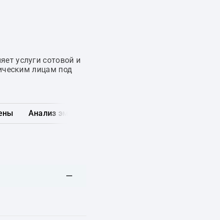
ет услуги сотовой и
дическим лицам под
ены
Анализ эмитента
Карта рынка
Другие обл