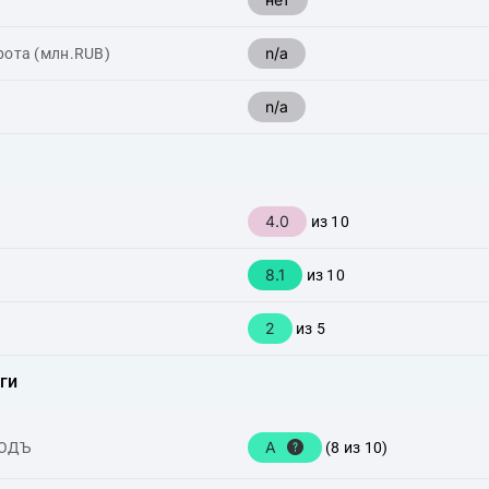
n/a
рота (млн.RUB)
n/a
4.0
из 10
8.1
из 10
2
из 5
ги
A
ХОДЪ
(8 из 10)