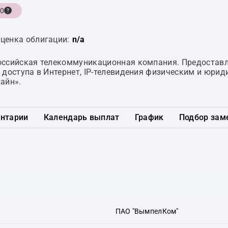
.0
ценка облигации:
n/a
ссийская телекоммуникационная компания. Предоставля
 доступа в Интернет, IP-телевидения физическим и юри
айн».
нтарии
Календарь выплат
График
Подбор зам
ПАО "ВымпелКом"