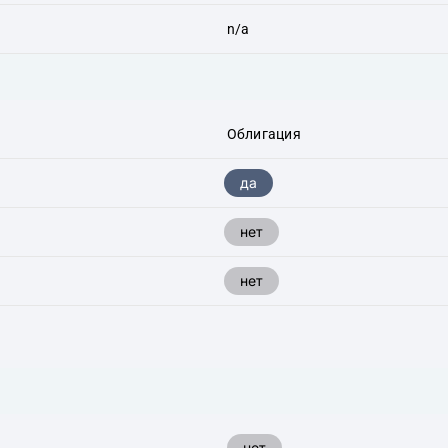
n/a
Облигация
да
нет
нет
нет