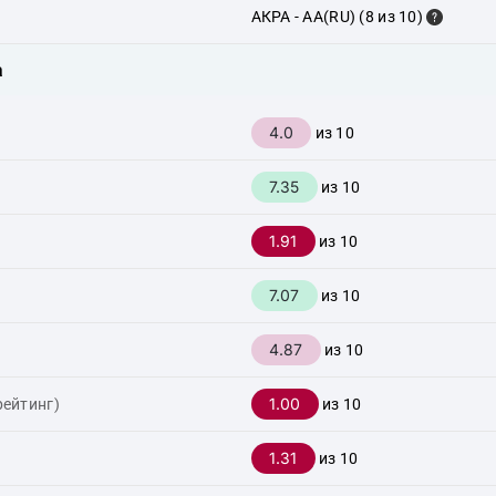
АКРА - AA(RU) (8 из 10)
а
4.0
из 10
7.35
из 10
1.91
из 10
7.07
из 10
4.87
из 10
1.00
рейтинг)
из 10
1.31
из 10