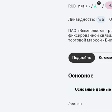
4
RUB
n/a
/
-
/
A
/
Ликвидность:
n/a
О
ПАО «Вымпелком» - ро
фиксированной связи,
торговой маркой «Бил
Подробно
Комме
Основное
Основные данные
Эмитент