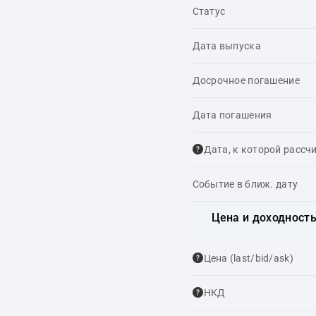
Статус
Дата выпуска
Досрочное погашение
Дата погашения
Дата, к которой рассч
Событие в ближ. дату
Цена и доходност
Цена (last/bid/ask)
НКД