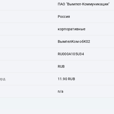
ПАО "Вымпел-Коммуникации"
Россия
корпоративные
ВымпелКом обК02
RU000A105U34
RUB
лрд.
11.90 RUB
n/a