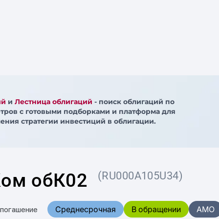
ий
и
Лестница облигаций
- поиск облигаций по
тров с готовыми подборками и платформа для
ения стратегии инвестиций в облигации.
ом обК02
(RU000A105U34)
Среднесрочная
В обращении
AMO
 погашение