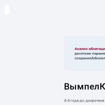
Анализ облигац
десяткам параме
создания/обновл
ВымпелК
4.4 года до: досрочное