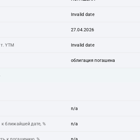
Invalid date
27.04.2026
ит. YTM
Invalid date
облигация погашена
ь
n/a
 к ближайшей дате, %
n/a
ть к погашению, %
n/a