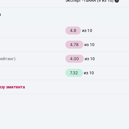
Эксперт - ruAAA (9 из 10)
а
4.8
из 10
4.78
из 10
4.00
рейтинг)
из 10
7.32
из 10
изу эмитента