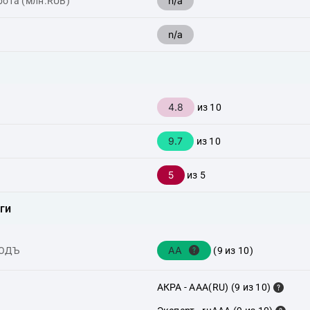
n/a
рота (млн.RUB)
n/a
4.8
из 10
9.7
из 10
5
из 5
ги
AA
ХОДЪ
(9 из 10)
АКРА - AAA(RU) (9 из 10)