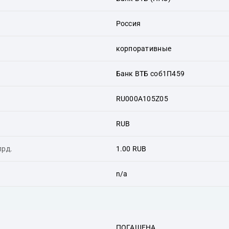
Россия
корпоративные
Банк ВТБ соб1П459
RU000A105Z05
RUB
лрд.
1.00 RUB
n/a
ПОГАШЕНА