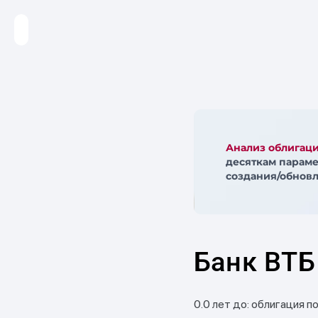
Анализ облигац
десяткам параме
создания/обновл
Банк ВТБ
0.0 лет до: облигация п