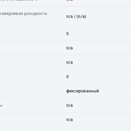
праведливая доходность
n/a
/ (n/a)
0
n/a
n/a
0
фиксированный
ты
n/a
n/a