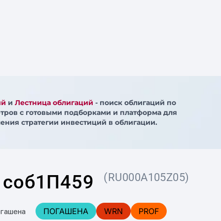
ий
и
Лестница облигаций
- поиск облигаций по
тров с готовыми подборками и платформа для
ения стратегии инвестиций в облигации.
 соб1П459
(RU000A105Z05)
ПОГАШЕНА
WRN
PROF
огашена