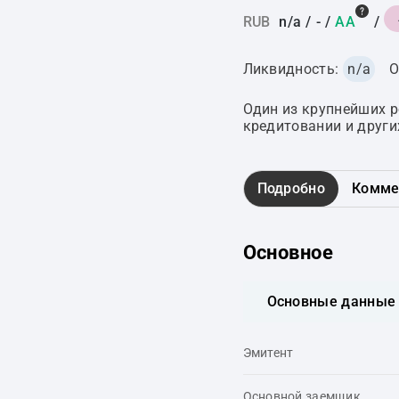
RUB
n/a
/
-
/
AA
/
Ликвидность:
n/a
О
Один из крупнейших 
кредитовании и други
Подробно
Комме
Основное
Основные данные
Эмитент
Основной заемщик