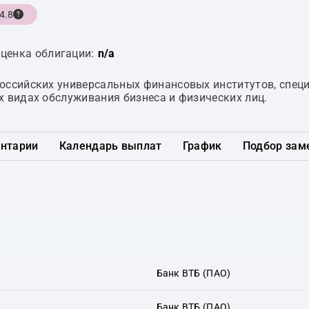
4.8
ценка облигации:
n/a
российских универсальных финансовых институтов, спе
х видах обслуживания бизнеса и физических лиц.
нтарии
Календарь выплат
График
Подбор зам
Банк ВТБ (ПАО)
Банк ВТБ (ПАО)