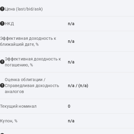
Цена (last/bid/ask)
НКД
n/a
Эффективная доходность к
n/a
ближайшей дате, %
Эффективная доходность к
n/a
погашению, %
Оценка облигации /
Справедливая доходность
n/a
/ (n/a)
аналогов
Текущий номинал
0
Купон, %
n/a