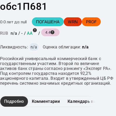
обс1П681
ПОГАШЕНА
WRN
PROF
0.0 лет до: null
4.4
RUB
n/a
/
-
/
AA
/
Ликвидность:
n/a
Оценка облигации:
n/a
Российский универсальный коммерческий банк с
государственным участием. Второй по величине
активов банк страны согласно рэнкингу «Эксперт РА».
Под контролем государства находится 92,2%
акционерного капитала. Входит в утвержденный ЦБ РФ
перечень системно значимых кредитных организаций.
Подробно
Комментарии
Календарь выплат