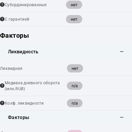
нет
Cубординированные
нет
С гарантией
Факторы
Ликвидность
нет
Ликвидная
Медиана дневного оборота
n/a
(млн.RUB)
n/a
Коэф. ликвидности
Факторы