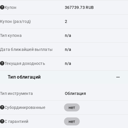
Купон
367739.73 RUB
Купон (раз/год)
2
Тип купона
n/a
Дата ближайшей выплаты
n/a
Текущая доходность
n/a
Тип облигаций
Тип инструмента
Облигация
нет
Cубординированные
нет
С гарантией