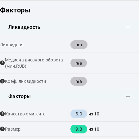
Факторы
Ликвидность
нет
Ликвидная
Медиана дневного оборота
n/a
(млн.RUB)
n/a
Коэф. ликвидности
Факторы
6.0
Качество эмитента
из 10
9.3
Размер
из 10