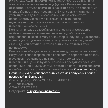
Ни УК "ДОХОДЪ" ни Администратор/Оператор сайта, ни их
агенты и аффилированные лица (далее - Компания) не несут
ответственности за возможные убытки в случае совершения
операций либо инвестирования в финансовые инструменты,
упомянутые в данной информации, и не рекомендуют
использовать указанную информацию в качестве
единственного источника информации при принятии
инвестиционного решения.
Компания вправе в любой момент внести в информацию
любые изменения. Компания, ее агенты, работники и
аффилированные лица могут в некоторых случаях участвовать
в операциях с ценными бумагами, упомянутыми на данной
странице, или вступать в отношения с эмитентами этих
ценных бумаг.
Компания не обещает и не гарантирует доходность вложений.
Результаты инвестирования в прошлом не определяют доходы
в будущем, государство не гарантирует доходность
инвестиций в ценные бумаги. Компания предупреждает, что
операции с ценными бумагами связаны с различными рисками
и требуют соответствующих знаний и опыта.
Ознакомитесь с
Соглашением об использовании сайта для получения более
подробной информации.
Оператор услуг: ООО «ОНЛАЙН – ИНВЕСТ»
ИНН 7841467519
ОГРН 1127847379351
Поддержка:
support@onlineinvest.ru