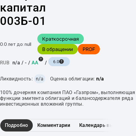
капитал
003Б-01
Краткосрочная
0.0 лет до: null
В обращении
PROF
6.0
RUB
n/a
/
-
/
AA
/
Ликвидность:
n/a
Оценка облигации:
n/a
100% дочерняя компания ПАО «Газпром», выполняющая
функции эмитента облигаций и балансодержателя ряда
инвестиционных вложений группы.
Подробно
Комментарии
Календарь выплат