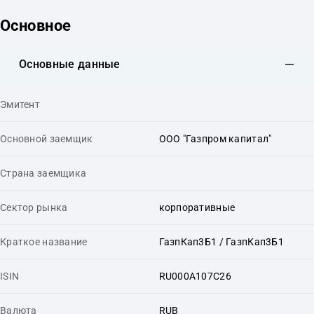
Основное
Основные данные
Эмитент
Основной заемщик
ООО "Газпром капитал"
Страна заемщика
Сектор рынка
корпоративные
Краткое название
ГазпКап3Б1 / ГазпКап3Б1
ISIN
RU000A107C26
Валюта
RUB