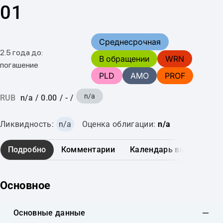
01
Среднесрочная
2.5 года до:
В обращении
WRN
погашение
PLD
AMO
PROF
n/a
RUB
n/a
/
0.00
/
-
/
Ликвидность:
n/a
Оценка облигации:
n/a
Подробно
Комментарии
Календарь выплат
Основное
Основные данные