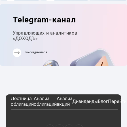
ГОТОВЫЙ
ПОРТФЕЛЬ
Telegram-канал
Управляющих и аналитиков
«ДОХОДЪ»
ПРИСОЕДИНИТЬСЯ
Лестница
Анализ
Анализ
Дивиденды
Блог
Перейти
облигаций
облигаций
акций