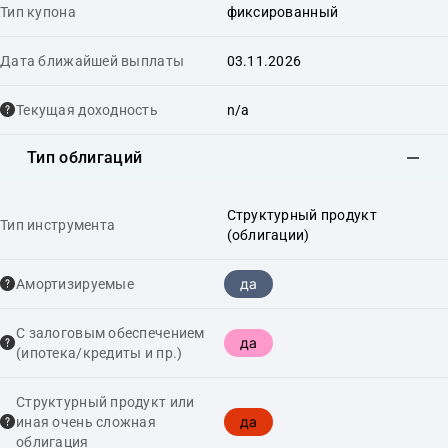
Тип купона
фиксированный
Дата ближайшей выплаты
03.11.2026
Текущая доходность
n/a
Тип облигаций
Структурный продукт
Тип инструмента
(облигации)
да
Амортизируемые
С залоговым обеспечением
да
(ипотека/кредиты и пр.)
Структурный продукт или
да
иная очень сложная
облигация