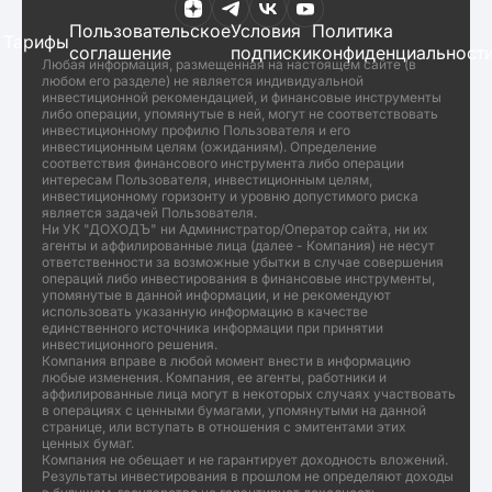
Пользовательское
Условия
Политика
Тарифы
соглашение
подписки
конфиденциальност
Любая информация, размещенная на настоящем сайте (в
любом его разделе) не является индивидуальной
инвестиционной рекомендацией, и финансовые инструменты
либо операции, упомянутые в ней, могут не соответствовать
инвестиционному профилю Пользователя и его
инвестиционным целям (ожиданиям). Определение
соответствия финансового инструмента либо операции
интересам Пользователя, инвестиционным целям,
инвестиционному горизонту и уровню допустимого риска
является задачей Пользователя.
Ни УК "ДОХОДЪ" ни Администратор/Оператор сайта, ни их
агенты и аффилированные лица (далее - Компания) не несут
ответственности за возможные убытки в случае совершения
операций либо инвестирования в финансовые инструменты,
упомянутые в данной информации, и не рекомендуют
использовать указанную информацию в качестве
единственного источника информации при принятии
инвестиционного решения.
Компания вправе в любой момент внести в информацию
любые изменения. Компания, ее агенты, работники и
аффилированные лица могут в некоторых случаях участвовать
в операциях с ценными бумагами, упомянутыми на данной
странице, или вступать в отношения с эмитентами этих
ценных бумаг.
Компания не обещает и не гарантирует доходность вложений.
Результаты инвестирования в прошлом не определяют доходы